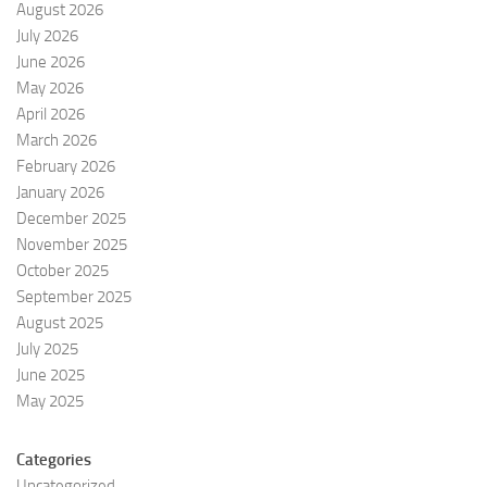
August 2026
July 2026
June 2026
May 2026
April 2026
March 2026
February 2026
January 2026
December 2025
November 2025
October 2025
September 2025
August 2025
July 2025
June 2025
May 2025
Categories
Uncategorized