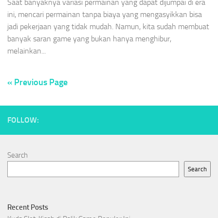
Saat banyaknya variasi permainan yang dapat dijumpai di era
ini, mencari permainan tanpa biaya yang mengasyikkan bisa
jadi pekerjaan yang tidak mudah. Namun, kita sudah membuat
banyak saran game yang bukan hanya menghibur,
melainkan...
« Previous Page
FOLLOW:
Search
Search
Recent Posts