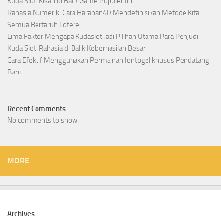
Kuda Slot: Kisah di Balik Game Populer Ini
Rahasia Numerik: Cara Harapan4D Mendefinisikan Metode Kita
Semua Bertaruh Lotere
Lima Faktor Mengapa Kudaslot Jadi Pilihan Utama Para Penjudi
Kuda Slot: Rahasia di Balik Keberhasilan Besar
Cara Efektif Menggunakan Permainan Iontogel khusus Pendatang
Baru
Recent Comments
No comments to show.
MORE
Archives