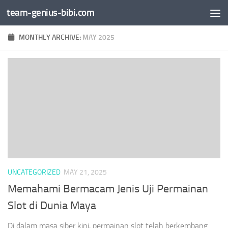
team-genius-bibi.com
Skip to content
MONTHLY ARCHIVE:
MAY 2025
UNCATEGORIZED
MAY 21, 2025
Memahami Bermacam Jenis Uji Permainan
Slot di Dunia Maya
Di dalam masa siber kini, permainan slot telah berkembang