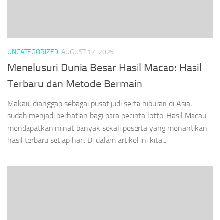
UNCATEGORIZED
AUGUST 17, 2025
Menelusuri Dunia Besar Hasil Macao: Hasil
Terbaru dan Metode Bermain
Makau, dianggap sebagai pusat judi serta hiburan di Asia,
sudah menjadi perhatian bagi para pecinta lotto. Hasil Macau
mendapatkan minat banyak sekali peserta yang menantikan
hasil terbaru setiap hari. Di dalam artikel ini kita...