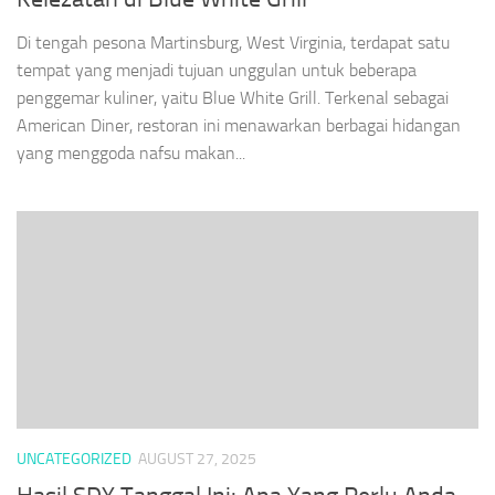
Di tengah pesona Martinsburg, West Virginia, terdapat satu
tempat yang menjadi tujuan unggulan untuk beberapa
penggemar kuliner, yaitu Blue White Grill. Terkenal sebagai
American Diner, restoran ini menawarkan berbagai hidangan
yang menggoda nafsu makan...
UNCATEGORIZED
AUGUST 27, 2025