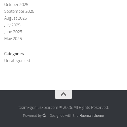
October 2025
September 2025
August 2025
July 2025
June 2025
May 2025
Categories
Uncategorized
team-genius-bibi.com © 2026. All Rights Reserved.
Powered by
- Designed with the
Hueman theme