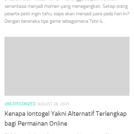
senantiasa menjadi momen yang menegangkan. Setiap orang
peserta pasti ingin tahu, siapa akan menjadi juara pada hari ini?
Dengan beraneka tipe game sebagaimana Toto 4...
UNCATEGORIZED
AUGUST 28, 2025
Kenapa Iontogel Yakni Alternatif Terlengkap
bagi Permainan Online