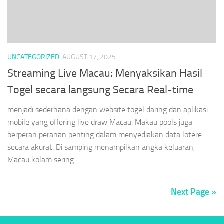
UNCATEGORIZED
AUGUST 17, 2025
Streaming Live Macau: Menyaksikan Hasil
Togel secara langsung Secara Real-time
menjadi sederhana dengan website togel daring dan aplikasi
mobile yang offering live draw Macau. Makau pools juga
berperan peranan penting dalam menyediakan data lotere
secara akurat. Di samping menampilkan angka keluaran,
Macau kolam sering...
Next Page »