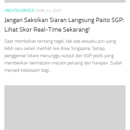
UNCATEGORIZED
JUNE 22, 2025
Jangan Saksikan Siaran Langsung Paito SGP:
Lihat Skor Real-Time Sekarang!
Saat membahas tentang togel, tak ada sesuatu pun yang
lebih seru selain melihat live draw Singapore. Setiap,
penggemar lotere menunggu output dari SGP pools yang
memberikan bermacam-macam peluang dan harapan. Sudah
menjadi kebiasaan bagi...