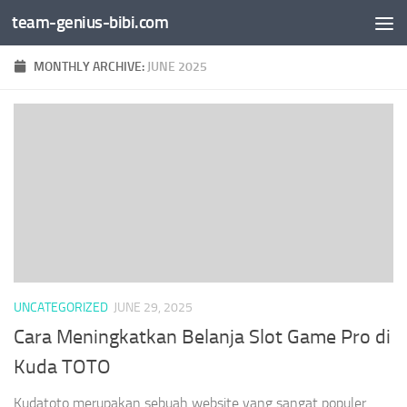
team-genius-bibi.com
Skip to content
MONTHLY ARCHIVE:
JUNE 2025
UNCATEGORIZED
JUNE 29, 2025
Cara Meningkatkan Belanja Slot Game Pro di
Kuda TOTO
Kudatoto merupakan sebuah website yang sangat populer