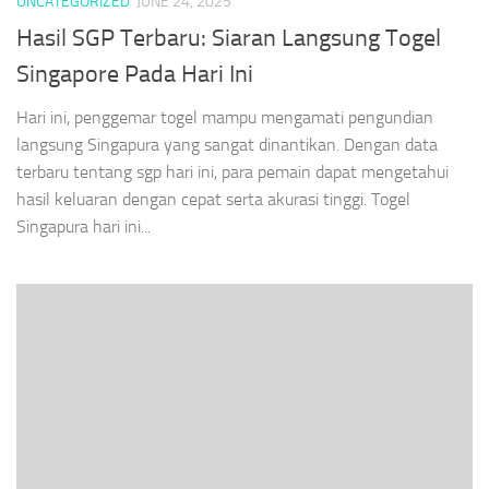
UNCATEGORIZED
JUNE 24, 2025
Hasil SGP Terbaru: Siaran Langsung Togel
Singapore Pada Hari Ini
Hari ini, penggemar togel mampu mengamati pengundian
langsung Singapura yang sangat dinantikan. Dengan data
terbaru tentang sgp hari ini, para pemain dapat mengetahui
hasil keluaran dengan cepat serta akurasi tinggi. Togel
Singapura hari ini...