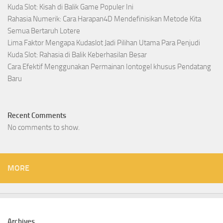
Kuda Slot: Kisah di Balik Game Populer Ini
Rahasia Numerik: Cara Harapan4D Mendefinisikan Metode Kita
Semua Bertaruh Lotere
Lima Faktor Mengapa Kudaslot Jadi Pilihan Utama Para Penjudi
Kuda Slot: Rahasia di Balik Keberhasilan Besar
Cara Efektif Menggunakan Permainan Iontogel khusus Pendatang
Baru
Recent Comments
No comments to show.
MORE
Archives