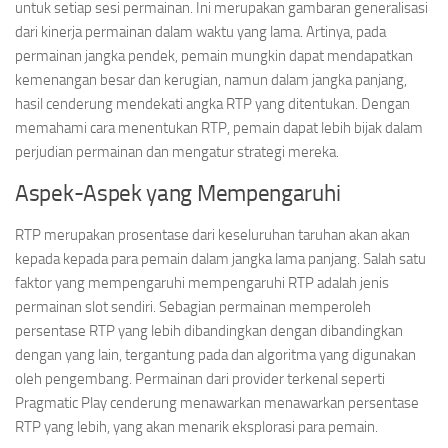
untuk setiap sesi permainan. Ini merupakan gambaran generalisasi
dari kinerja permainan dalam waktu yang lama. Artinya, pada
permainan jangka pendek, pemain mungkin dapat mendapatkan
kemenangan besar dan kerugian, namun dalam jangka panjang,
hasil cenderung mendekati angka RTP yang ditentukan. Dengan
memahami cara menentukan RTP, pemain dapat lebih bijak dalam
perjudian permainan dan mengatur strategi mereka.
Aspek-Aspek yang Mempengaruhi
RTP merupakan prosentase dari keseluruhan taruhan akan akan
kepada kepada para pemain dalam jangka lama panjang. Salah satu
faktor yang mempengaruhi mempengaruhi RTP adalah jenis
permainan slot sendiri. Sebagian permainan memperoleh
persentase RTP yang lebih dibandingkan dengan dibandingkan
dengan yang lain, tergantung pada dan algoritma yang digunakan
oleh pengembang. Permainan dari provider terkenal seperti
Pragmatic Play cenderung menawarkan menawarkan persentase
RTP yang lebih, yang akan menarik eksplorasi para pemain.