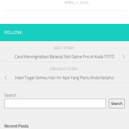
APRIL 1, 2026
FOLLOW:
NEXT STORY
Cara Meningkatkan Belanja Slot Game Pro di Kuda TOTO
PREVIOUS STORY
Hasil Togel Sidney Hari Ini: Apa Yang Perlu Anda Ketahui
Search
Search
Recent Posts