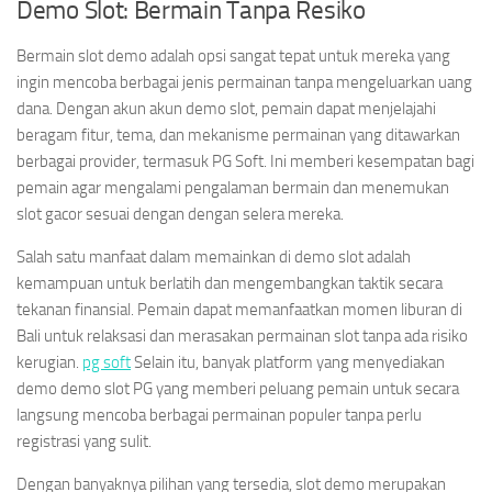
Demo Slot: Bermain Tanpa Resiko
Bermain slot demo adalah opsi sangat tepat untuk mereka yang
ingin mencoba berbagai jenis permainan tanpa mengeluarkan uang
dana. Dengan akun akun demo slot, pemain dapat menjelajahi
beragam fitur, tema, dan mekanisme permainan yang ditawarkan
berbagai provider, termasuk PG Soft. Ini memberi kesempatan bagi
pemain agar mengalami pengalaman bermain dan menemukan
slot gacor sesuai dengan dengan selera mereka.
Salah satu manfaat dalam memainkan di demo slot adalah
kemampuan untuk berlatih dan mengembangkan taktik secara
tekanan finansial. Pemain dapat memanfaatkan momen liburan di
Bali untuk relaksasi dan merasakan permainan slot tanpa ada risiko
kerugian.
pg soft
Selain itu, banyak platform yang menyediakan
demo demo slot PG yang memberi peluang pemain untuk secara
langsung mencoba berbagai permainan populer tanpa perlu
registrasi yang sulit.
Dengan banyaknya pilihan yang tersedia, slot demo merupakan