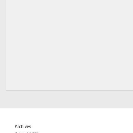
Archives