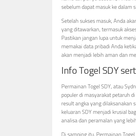
sebelum dapat masuk ke dalam 
Setelah sukses masuk, Anda akan
yang ditawarkan, termasuk akses 
Pastikan jangan lupa untuk menja
memakai data pribadi Anda ket
akan menjadi lebih aman dan m
Info Togel SDY ser
Permainan Togel SDY, atau Sydne
populer di masyarakat petaruh di
result angka yang dilaksanakan s
keluaran SDY menjadi krusial ba
analisa dan peramalan yang lebih
Di samping itu, Permainan Togel 