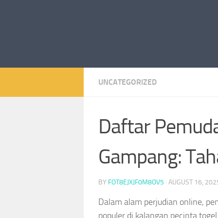
UNCATEGORIZED
Daftar Pemud
Gampang: Tah
BY
FOT8EJXJF0M8OV5
·
AUGUST 16, 202
Dalam alam perjudian online, pe
populer di kalangan pecinta tog