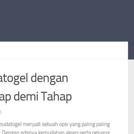
atogel dengan
ap demi Tahap
5
mudatogel menjadi sebuah opsi yang paling paling
el. Dengan adanya kemudahan akses serta peluang