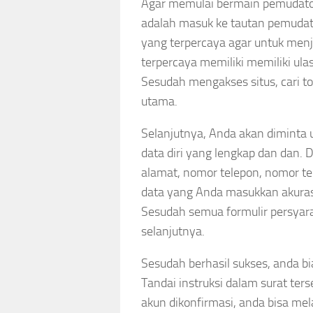
Agar memulai bermain pemudatog
adalah masuk ke tautan pemudato
yang terpercaya agar untuk menja
terpercaya memiliki memiliki ul
Sesudah mengakses situs, cari t
utama.
Selanjutnya, Anda akan diminta u
data diri yang lengkap dan dan.
alamat, nomor telepon, nomor te
data yang Anda masukkan akurasi a
Sesudah semua formulir persyara
selanjutnya.
Sesudah berhasil sukses, anda bi
Tandai instruksi dalam surat ter
akun dikonfirmasi, anda bisa m