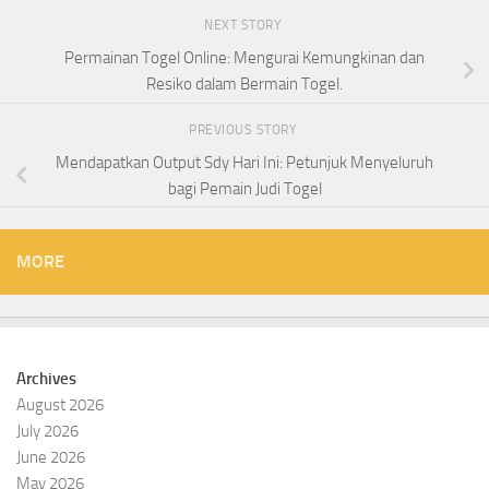
NEXT STORY
Permainan Togel Online: Mengurai Kemungkinan dan
Resiko dalam Bermain Togel.
PREVIOUS STORY
Mendapatkan Output Sdy Hari Ini: Petunjuk Menyeluruh
bagi Pemain Judi Togel
MORE
Archives
August 2026
July 2026
June 2026
May 2026