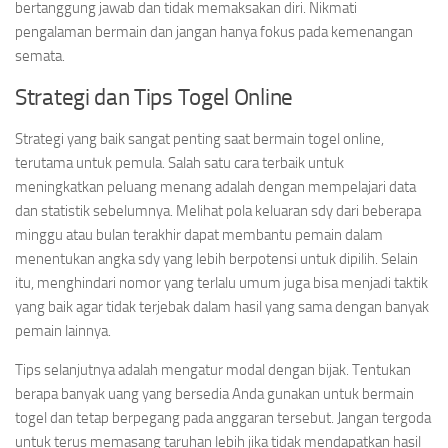
bertanggung jawab dan tidak memaksakan diri. Nikmati
pengalaman bermain dan jangan hanya fokus pada kemenangan
semata.
Strategi dan Tips Togel Online
Strategi yang baik sangat penting saat bermain togel online,
terutama untuk pemula. Salah satu cara terbaik untuk
meningkatkan peluang menang adalah dengan mempelajari data
dan statistik sebelumnya. Melihat pola keluaran sdy dari beberapa
minggu atau bulan terakhir dapat membantu pemain dalam
menentukan angka sdy yang lebih berpotensi untuk dipilih. Selain
itu, menghindari nomor yang terlalu umum juga bisa menjadi taktik
yang baik agar tidak terjebak dalam hasil yang sama dengan banyak
pemain lainnya.
Tips selanjutnya adalah mengatur modal dengan bijak. Tentukan
berapa banyak uang yang bersedia Anda gunakan untuk bermain
togel dan tetap berpegang pada anggaran tersebut. Jangan tergoda
untuk terus memasang taruhan lebih jika tidak mendapatkan hasil