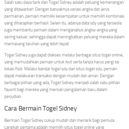
Salah satu daya tarik dari Togel Sidney adalah peluang kemenangan
yang ditawarkan. Dengan banyaknya variasi angka dan jenis
permainan, pemain memiliki kesempatan untuk memilih kombinasi
yang diharapkan berhasil. Selain itu, adanya data sdy yang tersedia
juga membantu pemain dalam menganalisis angka-angka yang
sering keluar, sehingga dapat meningkatkan peluang mereka dalam
memasang taruhan yang lebih tepat.
Togel Sidney juga dapat diakses melalui berbagai situs togel online,
yang memudahkan pemain untuk ikut serta tanpa harus pergi ke
lokasi fisik. Melalui bandar togel sdy dan situs togel sdy, pemain
dapat melakukan transaksi dengan mudah dan aman. Dengan
berbagai pilihan yang ada, Togel Sidney menjadi salah satu pilihan
favorit bagi mereka yang mencari pengalaman baru dalam
perjudian.
Cara Bermain Togel Sidney
Bermain Togel Sidney cukup mudah dan menarik bagi pemula.
Langkah pertama adalah memilih situs togel online yang