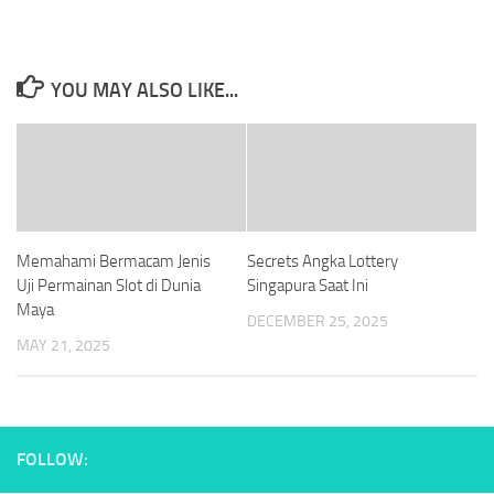
YOU MAY ALSO LIKE...
Memahami Bermacam Jenis
Secrets Angka Lottery
Uji Permainan Slot di Dunia
Singapura Saat Ini
Maya
DECEMBER 25, 2025
MAY 21, 2025
FOLLOW: