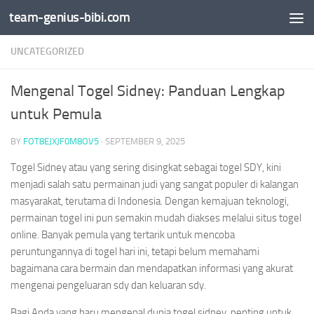
team-genius-bibi.com
Skip to content
UNCATEGORIZED
Mengenal Togel Sidney: Panduan Lengkap
untuk Pemula
BY
FOT8EJXJF0M8OV5
·
SEPTEMBER 9, 2025
Togel Sidney atau yang sering disingkat sebagai togel SDY, kini
menjadi salah satu permainan judi yang sangat populer di kalangan
masyarakat, terutama di Indonesia. Dengan kemajuan teknologi,
permainan togel ini pun semakin mudah diakses melalui situs togel
online. Banyak pemula yang tertarik untuk mencoba
peruntungannya di togel hari ini, tetapi belum memahami
bagaimana cara bermain dan mendapatkan informasi yang akurat
mengenai pengeluaran sdy dan keluaran sdy.
Bagi Anda yang baru mengenal dunia togel sidney, penting untuk