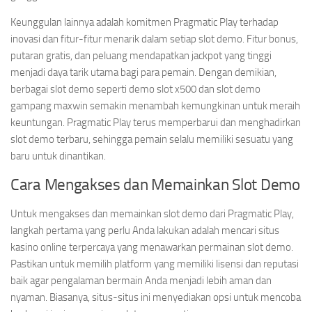
Keunggulan lainnya adalah komitmen Pragmatic Play terhadap
inovasi dan fitur-fitur menarik dalam setiap slot demo. Fitur bonus,
putaran gratis, dan peluang mendapatkan jackpot yang tinggi
menjadi daya tarik utama bagi para pemain. Dengan demikian,
berbagai slot demo seperti demo slot x500 dan slot demo
gampang maxwin semakin menambah kemungkinan untuk meraih
keuntungan. Pragmatic Play terus memperbarui dan menghadirkan
slot demo terbaru, sehingga pemain selalu memiliki sesuatu yang
baru untuk dinantikan.
Cara Mengakses dan Memainkan Slot Demo
Untuk mengakses dan memainkan slot demo dari Pragmatic Play,
langkah pertama yang perlu Anda lakukan adalah mencari situs
kasino online terpercaya yang menawarkan permainan slot demo.
Pastikan untuk memilih platform yang memiliki lisensi dan reputasi
baik agar pengalaman bermain Anda menjadi lebih aman dan
nyaman. Biasanya, situs-situs ini menyediakan opsi untuk mencoba