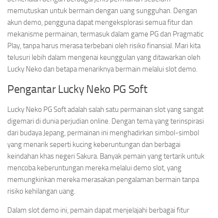
memutuskan untuk bermain dengan uang sungguhan. Dengan
akun demo, pengguna dapat mengeksplorasi semua fitur dan
mekanisme permainan, termasuk dalam game PG dan Pragmatic
Play, tanpa harus merasa terbebani oleh risiko finansial. Mari kita
telusuri lebih dalam mengenai keunggulan yang ditawarkan oleh
Lucky Neko dan betapa menariknya bermain melalui slot demo.
Pengantar Lucky Neko PG Soft
Lucky Neko PG Soft adalah salah satu permainan slot yang sangat
digemari di dunia perjudian online. Dengan tema yang terinspirasi
dari budaya Jepang, permainan ini menghadirkan simbol-simbol
yang menarik seperti kucing keberuntungan dan berbagai
keindahan khas negeri Sakura. Banyak pemain yang tertarik untuk
mencoba keberuntungan mereka melalui demo slot, yang
memungkinkan mereka merasakan pengalaman bermain tanpa
risiko kehilangan uang.
Dalam slot demo ini, pemain dapat menjelajahi berbagai fitur