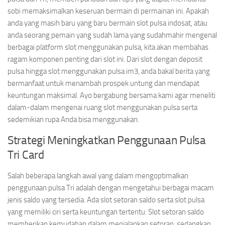
sobi memaksimalkan keseruan bermain di permainan ini. Apakah
anda yang masih baru yang baru bermain slot pulsa indosat, atau
anda seorang pemain yang sudah lama yang sudahmahir mengenal
berbagai platform slot menggunakan pulsa, kita akan membahas
ragam komponen penting dari slot ini. Dari slot dengan deposit
pulsa hingga slot menggunakan pulsa im3, anda bakal berita yang
bermanfaat untuk menambah prospek untung dan mendapat
keuntungan maksimal. Ayo bergabung bersama kami agar meneliti
dalam-dalam mengenai ruang slot menggunakan pulsa serta
sedemikian rupa Anda bisa menggunakan.
Strategi Meningkatkan Penggunaan Pulsa
Tri Card
Salah beberapa langkah awal yang dalam mengoptimalkan
penggunaan pulsa Tri adalah dengan mengetahui berbagai macam
jenis saldo yang tersedia. Ada slot setoran saldo serta slot pulsa
yang memiliki ciri serta keuntungan tertentu. Slot setoran saldo
memberikan kemudahan dalam menjalankan setoran, sedangkan