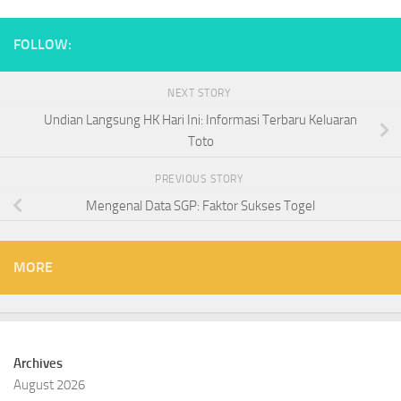
FOLLOW:
NEXT STORY
Undian Langsung HK Hari Ini: Informasi Terbaru Keluaran
Toto
PREVIOUS STORY
Mengenal Data SGP: Faktor Sukses Togel
MORE
Archives
August 2026