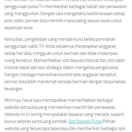
penggunaan pulsa Tri memberikan berbagai hadiah dan penawaran
yang menggiurkan. Dengan cara mengetahui keistimewaan setiap
jenis saldo, pemain bisa memilih mana paling sesuai cocok untuk
keperluan anda.
Kemudian, pengelolaan uang menjadi kunci ketika permainan
penggunaan saldo Tri. Anda sebaiknya menetapkan anggaran
setiap hari atau mingguan untuk bermain dan tidak melampaui
ruang tersebut. Memanfaatkan slot deposit Indosat dan slot saldo
Indosat dapat jadi opsi strategis dalam mengelola pengeluaran.
Dengan menjaga memelihara kontrol atas anggaran tersebut,
pemain bisa lebih menikmati sensasi bermain dengan tanpa beban
keuangan.
Akhirnya, harus lupa mendapatkan memanfaatkan berbagai
website slot pulsa yang memberikan insentif dan penawaran.
Website ini ini sering menyediakan tawaran yang menarik, seperti
bonus setoran serta uang kembali.
Slot Deposit Pulsa
Pilihlah
website yang terpercaya tepercaya dan memberikan berbagai opsi