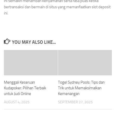
ini semakin menambah kenyamanan serta rasa puas ketika
bertransaksi dan bermain di situs yang memanfaatkan slot deposit
ini.
YOU MAY ALSO LIKE...
Menggali Keseruan
Togel Sydney Pools: Tips dan
Kudapoker: Pilihan Terbaik
Trik untuk Memaksimalkan
untuk Judi Online
Kemenangan
AUGUST 4, 2025
SEPTEMBER 27, 2025