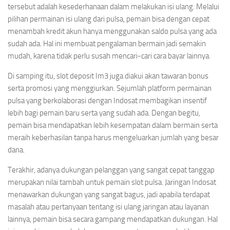
tersebut adalah kesederhanaan dalam melakukan isi ulang. Melalui
pilihan permainan isi ulang dari pulsa, pemain bisa dengan cepat
menambah kredit akun hanya menggunakan saldo pulsa yang ada
sudah ada. Hal ini membuat pengalaman bermain jadi semakin
mudah, karena tidak perlu susah mencari-cari cara bayar lainnya.
Di samping itu, slot deposit Im3 juga diakui akan tawaran bonus
serta promosi yang menggiurkan. Sejumlah platform permainan
pulsa yang berkolaborasi dengan Indosat membagikan insentif
lebih bagi pemain baru serta yang sudah ada. Dengan begitu,
pemain bisa mendapatkan lebih kesempatan dalam bermain serta
meraih keberhasilan tanpa harus mengeluarkan jumlah yang besar
dana.
Terakhir, adanya dukungan pelanggan yang sangat cepat tanggap
merupakan nilai tambah untuk pemain slot pulsa. Jaringan Indosat
menawarkan dukungan yang sangat bagus, jadi apabila terdapat
masalah atau pertanyaan tentang isi ulang jaringan atau layanan
lainnya, pemain bisa secara gampang mendapatkan dukungan. Hal