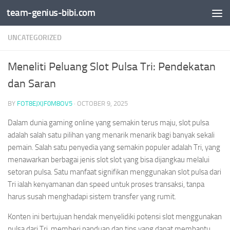
team-genius-bibi.com
Skip to content
UNCATEGORIZED
Meneliti Peluang Slot Pulsa Tri: Pendekatan
dan Saran
BY
FOT8EJXJF0M8OV5
·
OCTOBER 9, 2025
Dalam dunia gaming online yang semakin terus maju, slot pulsa
adalah salah satu pilihan yang menarik menarik bagi banyak sekali
pemain. Salah satu penyedia yang semakin populer adalah Tri, yang
menawarkan berbagai jenis slot slot yang bisa dijangkau melalui
setoran pulsa. Satu manfaat signifikan menggunakan slot pulsa dari
Tri ialah kenyamanan dan speed untuk proses transaksi, tanpa
harus susah menghadapi sistem transfer yang rumit.
Konten ini bertujuan hendak menyelidiki potensi slot menggunakan
pulsa dari Tri, memberi panduan dan tips yang dapat membantu