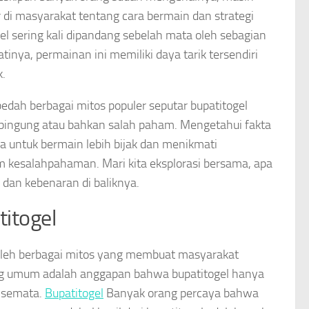
 di masyarakat tentang cara bermain dan strategi
el sering kali dipandang sebelah mata oleh sebagian
tinya, permainan ini memiliki daya tarik tersendiri
k.
bedah berbagai mitos populer seputar bupatitogel
 bingung atau bahkan salah paham. Mengetahui fakta
 untuk bermain lebih bijak dan menikmati
 kesalahpahaman. Mari kita eksplorasi bersama, apa
 dan kebenaran di baliknya.
itogel
gi oleh berbagai mitos yang membuat masyarakat
ng umum adalah anggapan bahwa bupatitogel hanya
 semata.
Bupatitogel
Banyak orang percaya bahwa