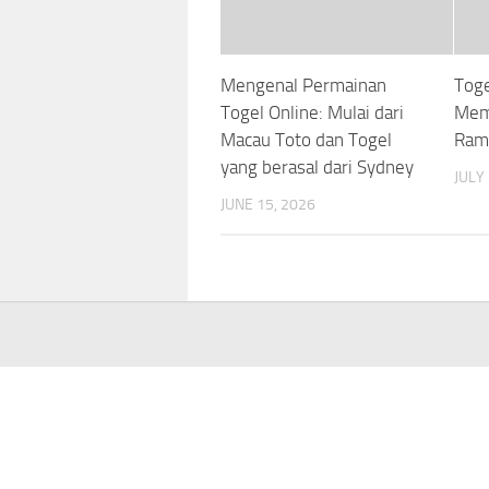
Mengenal Permainan
Tog
Togel Online: Mulai dari
Mem
Macau Toto dan Togel
Rama
yang berasal dari Sydney
JULY
JUNE 15, 2026