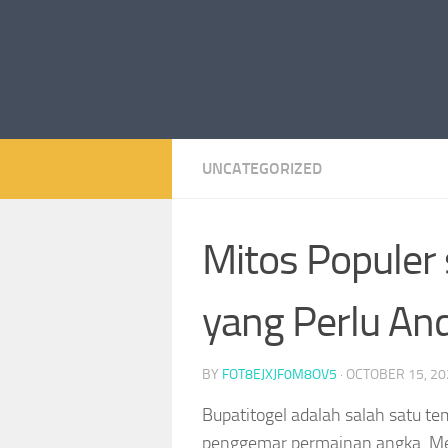
UNCATEGORIZED
Mitos Populer 
yang Perlu An
BY
FOT8EJXJF0M8OV5
·
OCTOBER 15, 20
Bupatitogel adalah salah satu te
penggemar permainan angka. Me