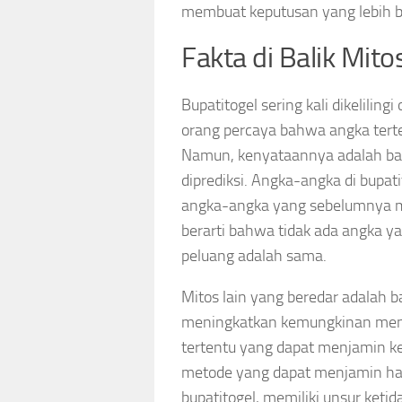
membuat keputusan yang lebih bi
Fakta di Balik Mito
Bupatitogel sering kali dikelilin
orang percaya bahwa angka tert
Namun, kenyataannya adalah bahw
diprediksi. Angka-angka di bupati
angka-angka yang sebelumnya mu
berarti bahwa tidak ada angka y
peluang adalah sama.
Mitos lain yang beredar adalah 
meningkatkan kemungkinan mena
tertentu yang dapat menjamin ke
metode yang dapat menjamin has
bupatitogel, memiliki unsur ketid