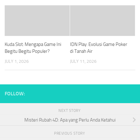
Kuda Slot: Mengapa Game Ini
IDN Play: Evolusi Game Poker
Begitu Begitu Populer?
di Tanah Air
JULY 1, 2026
JULY 11, 2026
FOLLOW:
NEXT STORY
Misteri Rubah 4D: Apa yang Perlu Anda Ketahui
PREVIOUS STORY