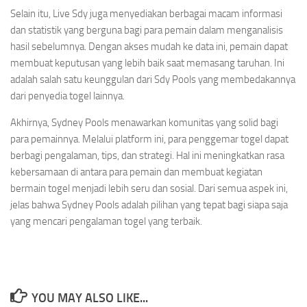
Selain itu, Live Sdy juga menyediakan berbagai macam informasi
dan statistik yang berguna bagi para pemain dalam menganalisis
hasil sebelumnya. Dengan akses mudah ke data ini, pemain dapat
membuat keputusan yang lebih baik saat memasang taruhan. Ini
adalah salah satu keunggulan dari Sdy Pools yang membedakannya
dari penyedia togel lainnya.
Akhirnya, Sydney Pools menawarkan komunitas yang solid bagi
para pemainnya. Melalui platform ini, para penggemar togel dapat
berbagi pengalaman, tips, dan strategi. Hal ini meningkatkan rasa
kebersamaan di antara para pemain dan membuat kegiatan
bermain togel menjadi lebih seru dan sosial. Dari semua aspek ini,
jelas bahwa Sydney Pools adalah pilihan yang tepat bagi siapa saja
yang mencari pengalaman togel yang terbaik.
YOU MAY ALSO LIKE...