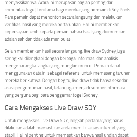
menyaksikannya. Acara ini merupakan bagian penting dari
komunitas togel, terutama bagi mereka yang bermain di Sdy Pools.
Para pemain dapat menonton secara langsung dan melakukan
verifikasi hasil yang mereka pertaruhkan. Hal ini memberikan
kepercayaan lebih kepada pemain bahwa hasil yang diumumkan
adalah sah dan tidak ada manipulasi.
Selain memberikan hasil secara langsung, live draw Sydney juga
sering kali dilengkapi dengan berbagai informasi dan analisis
mengenai angka-angka yang mungkin muncul. Pemain dapat
menggunakan data ini sebagai referensi untuk memasang taruhan
mereka berikutnya. Dengan begitu, live draw tidak hanya sekedar
acara pengumuman hasil, tetapi juga menjadi sumber informasi
yang berguna bagi para penggemar togel Sydney.
Cara Mengakses Live Draw SDY
Untuk mengakses Live Draw SDY, langkah pertama yang harus
dilakukan adalah memastikan anda memiliki akses internet yang
stabil. Hal ini penting untuk memastikan bahwa hasil undian dapat