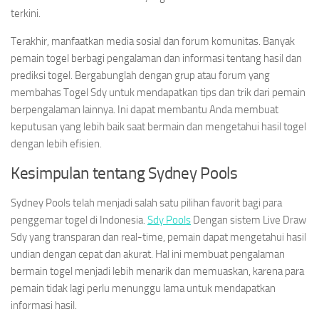
terkini.
Terakhir, manfaatkan media sosial dan forum komunitas. Banyak
pemain togel berbagi pengalaman dan informasi tentang hasil dan
prediksi togel. Bergabunglah dengan grup atau forum yang
membahas Togel Sdy untuk mendapatkan tips dan trik dari pemain
berpengalaman lainnya. Ini dapat membantu Anda membuat
keputusan yang lebih baik saat bermain dan mengetahui hasil togel
dengan lebih efisien.
Kesimpulan tentang Sydney Pools
Sydney Pools telah menjadi salah satu pilihan favorit bagi para
penggemar togel di Indonesia.
Sdy Pools
Dengan sistem Live Draw
Sdy yang transparan dan real-time, pemain dapat mengetahui hasil
undian dengan cepat dan akurat. Hal ini membuat pengalaman
bermain togel menjadi lebih menarik dan memuaskan, karena para
pemain tidak lagi perlu menunggu lama untuk mendapatkan
informasi hasil.