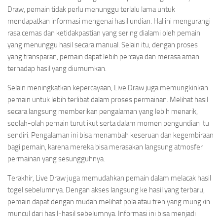
Draw, pemain tidak perlu menunggu terlalu lama untuk
mendapatkan informasi mengenai hasil undian. Hal ini mengurangi
rasa cemas dan ketidakpastian yang sering dialami oleh pemain
yang menunggu hasil secara manual. Selain itu, dengan proses
yang transparan, pemain dapat lebih percaya dan merasa aman
terhadap hasil yang diumumkan.
Selain meningkatkan kepercayaan, Live Draw juga memungkinkan
pemain untuk lebih terlibat dalam proses permainan. Melihat hasil
secara langsung memberikan pengalaman yang lebih menarik,
seolah-olah pemain turut ikut serta dalam momen pengundian itu
sendiri. Pengalaman ini bisa menambah keseruan dan kegembiraan
bagi pemain, karena mereka bisa merasakan langsung atmosfer
permainan yang sesungguhnya.
Terakhir, Live Draw juga memudahkan pemain dalam melacak hasil
togel sebelumnya. Dengan akses langsung ke hasil yang terbaru,
pemain dapat dengan mudah melihat pola atau tren yang mungkin
muncul dari hasil-hasil sebelumnya. Informasi ini bisa menjadi