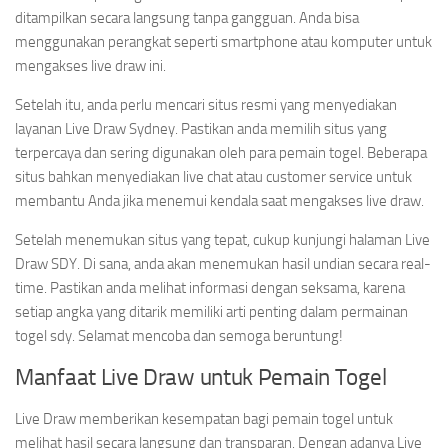
ditampilkan secara langsung tanpa gangguan. Anda bisa
menggunakan perangkat seperti smartphone atau komputer untuk
mengakses live draw ini.
Setelah itu, anda perlu mencari situs resmi yang menyediakan
layanan Live Draw Sydney. Pastikan anda memilih situs yang
terpercaya dan sering digunakan oleh para pemain togel. Beberapa
situs bahkan menyediakan live chat atau customer service untuk
membantu Anda jika menemui kendala saat mengakses live draw.
Setelah menemukan situs yang tepat, cukup kunjungi halaman Live
Draw SDY. Di sana, anda akan menemukan hasil undian secara real-
time. Pastikan anda melihat informasi dengan seksama, karena
setiap angka yang ditarik memiliki arti penting dalam permainan
togel sdy. Selamat mencoba dan semoga beruntung!
Manfaat Live Draw untuk Pemain Togel
Live Draw memberikan kesempatan bagi pemain togel untuk
melihat hasil secara langsung dan transparan. Dengan adanya Live