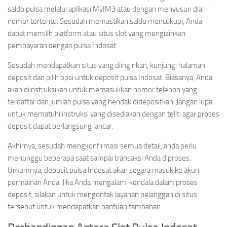
saldo pulsa melalui aplikasi MyIM3 atau dengan menyusun dial
nomor tertentu. Sesudah memastikan saldo mencukupi, Anda
dapat memilih platform atau situs slot yang mengizinkan
pembayaran dengan pulsa Indosat.
Sesudah mendapatkan situs yang diinginkan, kunjungi halaman
deposit dan pilih opsi untuk deposit pulsa Indosat. Biasanya, Anda
akan diinstruksikan untuk memasukkan nomor telepon yang
terdaftar dan jumlah pulsa yang hendak didepositkan. Jangan lupa
untuk mematuhi instruksi yang disediakan dengan teliti agar proses
deposit dapat berlangsung lancar.
Akhirnya, sesudah mengkonfirmasi semua detail, anda perlu
menunggu beberapa saat sampai transaksi Anda diproses.
Umumnya, deposit pulsa Indosat akan segara masuk ke akun
permainan Anda. Jika Anda mengalami kendala dalam proses
deposit, silakan untuk mengontak layanan pelanggan di situs
tersebut untuk mendapatkan bantuan tambahan.