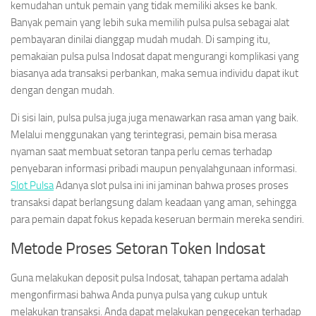
kemudahan untuk pemain yang tidak memiliki akses ke bank.
Banyak pemain yang lebih suka memilih pulsa pulsa sebagai alat
pembayaran dinilai dianggap mudah mudah. Di samping itu,
pemakaian pulsa pulsa Indosat dapat mengurangi komplikasi yang
biasanya ada transaksi perbankan, maka semua individu dapat ikut
dengan dengan mudah.
Di sisi lain, pulsa pulsa juga juga menawarkan rasa aman yang baik.
Melalui menggunakan yang terintegrasi, pemain bisa merasa
nyaman saat membuat setoran tanpa perlu cemas terhadap
penyebaran informasi pribadi maupun penyalahgunaan informasi.
Slot Pulsa
Adanya slot pulsa ini ini jaminan bahwa proses proses
transaksi dapat berlangsung dalam keadaan yang aman, sehingga
para pemain dapat fokus kepada keseruan bermain mereka sendiri.
Metode Proses Setoran Token Indosat
Guna melakukan deposit pulsa Indosat, tahapan pertama adalah
mengonfirmasi bahwa Anda punya pulsa yang cukup untuk
melakukan transaksi. Anda dapat melakukan pengecekan terhadap