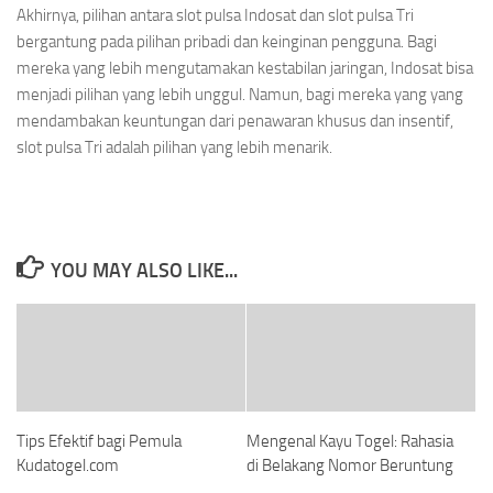
Akhirnya, pilihan antara slot pulsa Indosat dan slot pulsa Tri
bergantung pada pilihan pribadi dan keinginan pengguna. Bagi
mereka yang lebih mengutamakan kestabilan jaringan, Indosat bisa
menjadi pilihan yang lebih unggul. Namun, bagi mereka yang yang
mendambakan keuntungan dari penawaran khusus dan insentif,
slot pulsa Tri adalah pilihan yang lebih menarik.
YOU MAY ALSO LIKE...
Tips Efektif bagi Pemula
Mengenal Kayu Togel: Rahasia
Kudatogel.com
di Belakang Nomor Beruntung