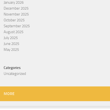
January 2026
December 2025
November 2025
October 2025
September 2025
August 2025
July 2025
June 2025
May 2025
Categories
Uncategorized
MORE