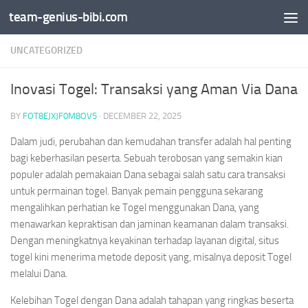
team-genius-bibi.com
Skip to content
UNCATEGORIZED
Inovasi Togel: Transaksi yang Aman Via Dana
BY
FOT8EJXJF0M8OV5
·
DECEMBER 22, 2025
Dalam judi, perubahan dan kemudahan transfer adalah hal penting
bagi keberhasilan peserta. Sebuah terobosan yang semakin kian
populer adalah pemakaian Dana sebagai salah satu cara transaksi
untuk permainan togel. Banyak pemain pengguna sekarang
mengalihkan perhatian ke Togel menggunakan Dana, yang
menawarkan kepraktisan dan jaminan keamanan dalam transaksi.
Dengan meningkatnya keyakinan terhadap layanan digital, situs
togel kini menerima metode deposit yang, misalnya deposit Togel
melalui Dana.
Kelebihan Togel dengan Dana adalah tahapan yang ringkas beserta