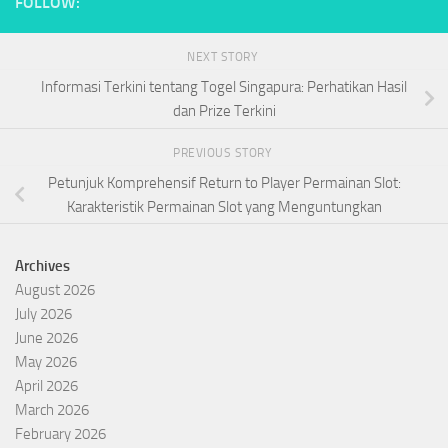
FOLLOW:
NEXT STORY
Informasi Terkini tentang Togel Singapura: Perhatikan Hasil
dan Prize Terkini
PREVIOUS STORY
Petunjuk Komprehensif Return to Player Permainan Slot:
Karakteristik Permainan Slot yang Menguntungkan
Archives
August 2026
July 2026
June 2026
May 2026
April 2026
March 2026
February 2026