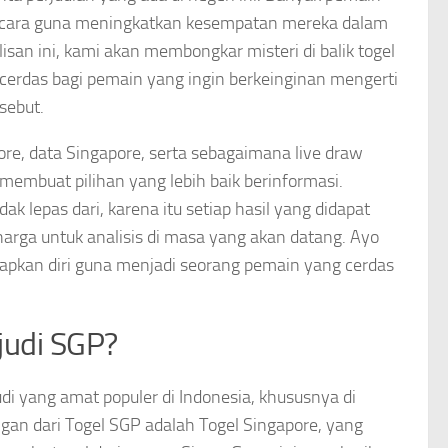
 cara guna meningkatkan kesempatan mereka dalam
isan ini, kami akan membongkar misteri di balik togel
erdas bagi pemain yang ingin berkeinginan mengerti
sebut.
e, data Singapore, serta sebagaimana live draw
membuat pilihan yang lebih baik berinformasi.
ak lepas dari, karena itu setiap hasil yang didapat
ga untuk analisis di masa yang akan datang. Ayo
 siapkan diri guna menjadi seorang pemain yang cerdas
judi SGP?
di yang amat populer di Indonesia, khususnya di
gan dari Togel SGP adalah Togel Singapore, yang