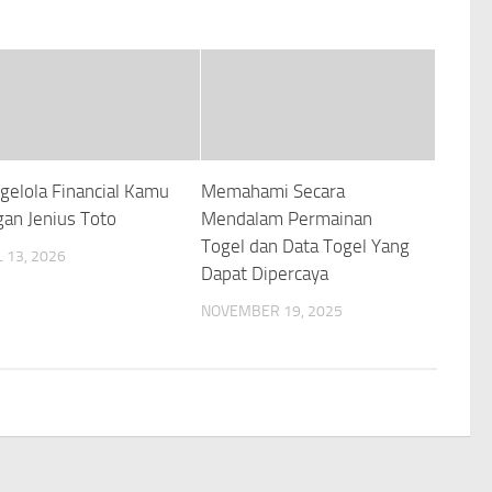
elola Financial Kamu
Memahami Secara
an Jenius Toto
Mendalam Permainan
Togel dan Data Togel Yang
L 13, 2026
Dapat Dipercaya
NOVEMBER 19, 2025