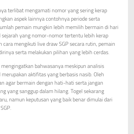
anya terlibat mengamati nomor yang sering kerap
ngkan aspek lainnya contohnya periode serta
ejumlah pemain mungkin lebih memilih bermain di hari
il sejarah yang nomor-nomor tertentu lebih kerap
n cara mengikuti live draw SGP secara rutin, pemain
dirinya serta melakukan pilihan yang lebih cerdas.
sa mengingatkan bahwasanya meskipun analisis
 merupakan aktifitas yang berbasis nasib. Oleh
an agar bermain dengan hati-hati serta jangan
ng yang sanggup dalam hilang. Togel sekarang
u, namun keputusan yang baik benar dimulai dari
 SGP.