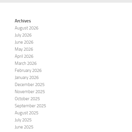
Archives
August 2026
July 2026
June 2026
May 2026
April 2026
March 2026
February 2026
January 2026
December 2025
November 2025
October 2025
September 2025
August 2025
July 2025
June 2025