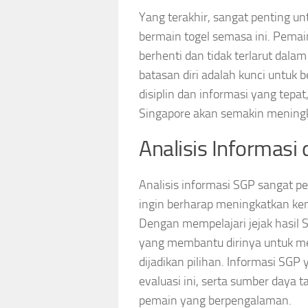
Yang terakhir, sangat penting u
bermain togel semasa ini. Pema
berhenti dan tidak terlarut dal
batasan diri adalah kunci untuk 
disiplin dan informasi yang tep
Singapore akan semakin mening
Analisis Informasi
Analisis informasi SGP sangat pe
ingin berharap meningkatkan ke
Dengan mempelajari jejak hasil S
yang membantu dirinya untuk me
dijadikan pilihan. Informasi SGP
evaluasi ini, serta sumber daya 
pemain yang berpengalaman.