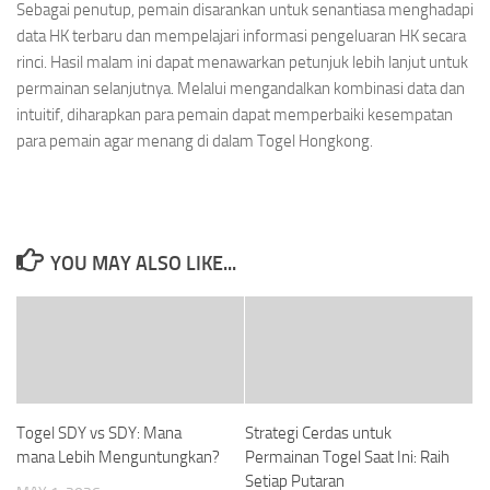
Sebagai penutup, pemain disarankan untuk senantiasa menghadapi
data HK terbaru dan mempelajari informasi pengeluaran HK secara
rinci. Hasil malam ini dapat menawarkan petunjuk lebih lanjut untuk
permainan selanjutnya. Melalui mengandalkan kombinasi data dan
intuitif, diharapkan para pemain dapat memperbaiki kesempatan
para pemain agar menang di dalam Togel Hongkong.
YOU MAY ALSO LIKE...
Togel SDY vs SDY: Mana
Strategi Cerdas untuk
mana Lebih Menguntungkan?
Permainan Togel Saat Ini: Raih
Setiap Putaran