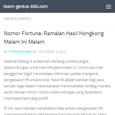
team-genius-bibi.com
Skip to content
UNCATEGORIZED
Nomor Fortune: Ramalan Hasil Hongkong
Malam Ini Malam
BY
FOT8EJXJF0M8OV5
·
DECEMBER 3, 2025
Selamat datang di artikel kami tentang prediksi angka
keberuntungan untuk hasil HK pada malam ini. Untuk sejumlah
penggemar togel, mempelajari informasi update mengenai
pengeluaran HK amat krusial. Hasil HK adalah patokan bagi para
pemain togel dalam merencanakan merencanakan strategi mereka
serta mencari nomor-nomor keberuntungan yang berpotensi
membawa hasil yang positif.
Di sini, kami hendak menjelaskan data terbaru pengeluaran HK,
mempersembahkan data tentang hasil keluaran HK hari ini, serta