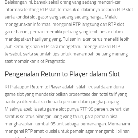
Belakangan ini, banyak sekali orang yang sedang mencari-cari
informasi tentang RTP slot, termasuk di dalamnya bocoran RTP slot
serta kondisi slot gacor yang sedang sedang hangat. Melalui
menggunakan informasi mengenai RTP langsung dan RTP slot
gacor hari ini, pemain memiliki peluang yang lebih besar dalam
mendapatkan hasil yang yang. Tulisan ini akan terus meneliti lebih
jauh kemungkinan RTP, cara mengetahui menggunakan RTP
tersebut, serta sejumlah tips untuk menambah peluang menang
saat memainkan slot Pragmatic.
Pengenalan Return to Player dalam Slot
RTP ataupun Return to Player adalah istilah krusial dalam dunia
game slot yang mendeskripsikan prosentase dari total tarif yang
nantinya dikembalikan kepada pemain dalam jangka panjang.
Misalnya, apabila satu game slot punya RTP 95 persen, berarti dari
seratus seratus bilangan uang yang taruh, para pemain bisa
mengharapkan kembali 95 unit sebagai pemenangan. Memahami
mengenai RTP amat krusial untuk pemain agar mengambil pilihan