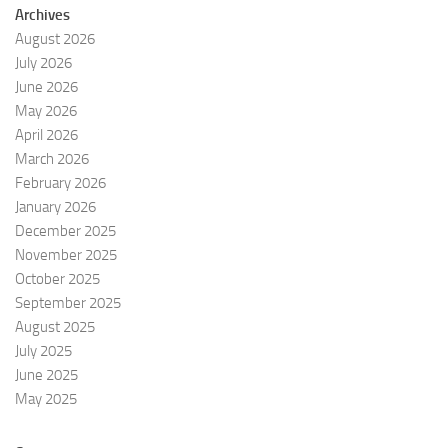
Archives
August 2026
July 2026
June 2026
May 2026
April 2026
March 2026
February 2026
January 2026
December 2025
November 2025
October 2025
September 2025
August 2025
July 2025
June 2025
May 2025