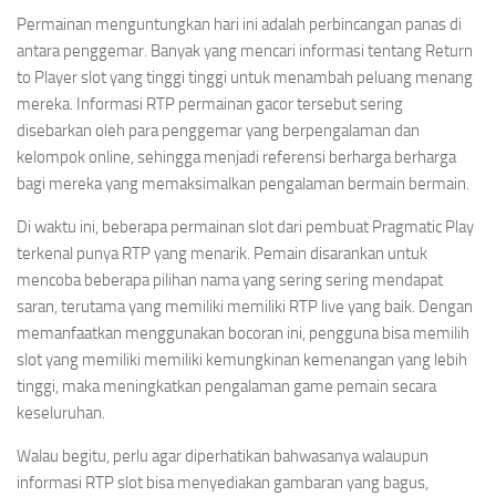
Permainan menguntungkan hari ini adalah perbincangan panas di
antara penggemar. Banyak yang mencari informasi tentang Return
to Player slot yang tinggi tinggi untuk menambah peluang menang
mereka. Informasi RTP permainan gacor tersebut sering
disebarkan oleh para penggemar yang berpengalaman dan
kelompok online, sehingga menjadi referensi berharga berharga
bagi mereka yang memaksimalkan pengalaman bermain bermain.
Di waktu ini, beberapa permainan slot dari pembuat Pragmatic Play
terkenal punya RTP yang menarik. Pemain disarankan untuk
mencoba beberapa pilihan nama yang sering sering mendapat
saran, terutama yang memiliki memiliki RTP live yang baik. Dengan
memanfaatkan menggunakan bocoran ini, pengguna bisa memilih
slot yang memiliki memiliki kemungkinan kemenangan yang lebih
tinggi, maka meningkatkan pengalaman game pemain secara
keseluruhan.
Walau begitu, perlu agar diperhatikan bahwasanya walaupun
informasi RTP slot bisa menyediakan gambaran yang bagus,