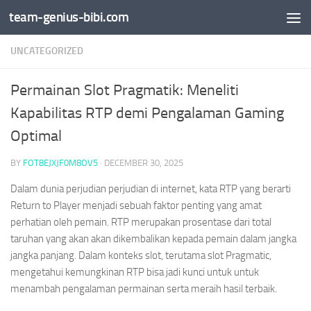
team-genius-bibi.com
Skip to content
UNCATEGORIZED
Permainan Slot Pragmatik: Meneliti
Kapabilitas RTP demi Pengalaman Gaming
Optimal
BY
FOT8EJXJF0M8OV5
·
DECEMBER 30, 2025
Dalam dunia perjudian perjudian di internet, kata RTP yang berarti
Return to Player menjadi sebuah faktor penting yang amat
perhatian oleh pemain. RTP merupakan prosentase dari total
taruhan yang akan akan dikembalikan kepada pemain dalam jangka
jangka panjang. Dalam konteks slot, terutama slot Pragmatic,
mengetahui kemungkinan RTP bisa jadi kunci untuk untuk
menambah pengalaman permainan serta meraih hasil terbaik.