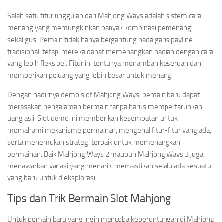
Salah satu fitur unggulan dari Mahjong Ways adalah sistem cara
menang yang memungkinkan banyak kombinasi pemenang
sekaligus. Pemain tidak hanya bergantung pada garis payline
tradisional, tetapi mereka dapat memenangkan hadiah dengan cara
yang lebih fleksibel. Fitur ini tentunya menambah keseruan dan
memberikan peluang yang lebih besar untuk menang.
Dengan hadirnya demo slot Mahjong Ways, pemain baru dapat
merasakan pengalaman bermain tanpa harus mempertaruhkan
uang asli. Slot demo ini memberikan kesempatan untuk
memahami mekanisme permainan, mengenal fitur-fitur yang ada,
serta menemukan strategi terbaik untuk memenangkan
permainan. Baik Mahjong Ways 2 maupun Mahjong Ways 3 juga
menawarkan variasi yang menarik, memastikan selalu ada sesuatu
yang baru untuk dieksplorasi.
Tips dan Trik Bermain Slot Mahjong
Untuk pemain baru yang ingin mencoba keberuntungan di Mahjong