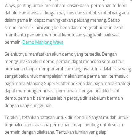
Ways, penting untuk memahami dasar-dasar permainan terlebih
dahulu. Familiarisasi dengan paylines dan simbol-simbol yang ada
dalam game ini dapat meningkatkan peluang menang. Setiap
simbol memiliki nilai yang berbeda dan mengetahui hal ini akan
membantu pemain membuat keputusan yang lebih baik saat
bermain.
Demo Mahjong Ways
Selanjutnya, manfaatkan akun demo yang tersedia. Dengan
menggunakan akun demo, pemain dapat mencoba semua fitur
permainan tanpa mempertaruhkan uang nyata. Ini adalah cara yang
sangat baik untuk mempelajari mekanisme permainan, termasuk
bagaimana Mahjong Super Scatter bekerja dan bagaimana strategi
dapat mempengaruhi hasil permainan. Dengan praktik di slot
demo, pemain bisa merasa lebih percaya diri sebelum bermain
dengan uang sungguhan.
Terakhir, tetapkan batasan untuk diri sendiri. Sangat mudah untuk
terjebak dalam suasana permainan, tetapi penting untuk selalu
bermain dengan bijaksana. Tentukan jumlah yang siap