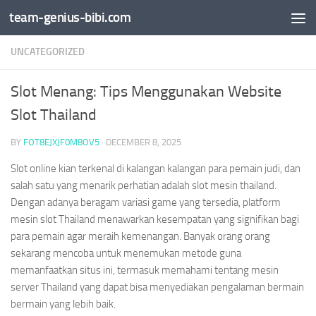
team-genius-bibi.com
Skip to content
UNCATEGORIZED
Slot Menang: Tips Menggunakan Website
Slot Thailand
BY
FOT8EJXJF0M8OV5
·
DECEMBER 8, 2025
Slot online kian terkenal di kalangan kalangan para pemain judi, dan
salah satu yang menarik perhatian adalah slot mesin thailand.
Dengan adanya beragam variasi game yang tersedia, platform
mesin slot Thailand menawarkan kesempatan yang signifikan bagi
para pemain agar meraih kemenangan. Banyak orang orang
sekarang mencoba untuk menemukan metode guna
memanfaatkan situs ini, termasuk memahami tentang mesin
server Thailand yang dapat bisa menyediakan pengalaman bermain
bermain yang lebih baik.