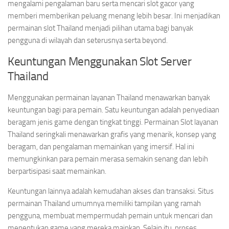
mengalami pengalaman baru serta mencari slot gacor yang
memberi memberikan peluang menang lebih besar. Ini menjadikan
permainan slot Thailand menjadi pilihan utama bagi banyak
pengguna di wilayah dan seterusnya serta beyond.
Keuntungan Menggunakan Slot Server
Thailand
Menggunakan permainan layanan Thailand menawarkan banyak
keuntungan bagi para pemain. Satu keuntungan adalah penyediaan
beragam jenis game dengan tingkat tinggi. Permainan Slot layanan
Thailand seringkali menawarkan grafis yang menarik, konsep yang
beragam, dan pengalaman memainkan yang imersif. Hal ini
memungkinkan para pemain merasa semakin senang dan lebih
berpartisipasi saat memainkan.
Keuntungan lainnya adalah kemudahan akses dan transaksi. Situs
permainan Thailand umumnya memiliki tampilan yang ramah
pengguna, membuat mempermudah pemain untuk mencari dan
menentukan game yang mereka mainkan. Selain itu, proses