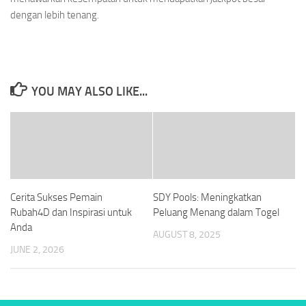
dengan lebih tenang.
YOU MAY ALSO LIKE...
Cerita Sukses Pemain
SDY Pools: Meningkatkan
Rubah4D dan Inspirasi untuk
Peluang Menang dalam Togel
Anda
AUGUST 8, 2025
JUNE 2, 2026