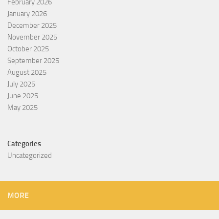
February 2026
January 2026
December 2025
November 2025
October 2025
September 2025
August 2025
July 2025
June 2025
May 2025
Categories
Uncategorized
MORE