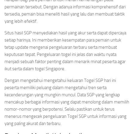
permainan tersebut. Dengan adanya informasi komprehensif dari
tersedia, pemain bisa meneliti hasil yang lalu dan membuat taktik
yang lebih efektif.
Situs hasil SGP menyediakan hasil yang akur serta dapat dipercaya
setiap harinya. Ini memberikan kesempatan para pemain untuk
tetap update mengenai pengeluaran terbaru serta membuat
keputusan tepat. Pengeluaran togel ini jelas dan waktu nyata
menjadi sebuah faktor penting dalam menarik minat peserta agar
ikut serta dalam togel Singapore.
Dengan mengetahui mengetahui keluaran Togel SGP hari ini
peserta memiliki peluang dalam mengetahui tren serta
kecenderungan yang mungkin muncul. Data SGP yang lengkap
mencakup berbagai informasi yang dapat menolong dalam memilih
nomor-nomor yang berpotensi. Selalu pastikan untuk terus
menerus mengecek pengeluaran Togel SGP untuk informasi yang
yang paling akurat dan terbaru.