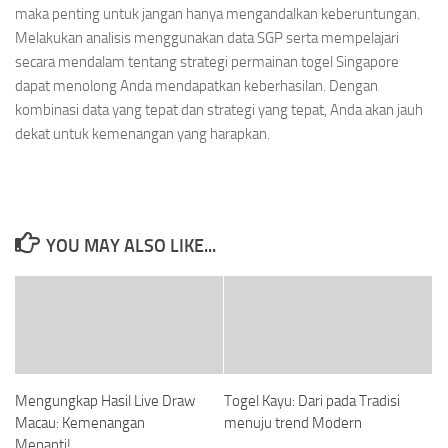
maka penting untuk jangan hanya mengandalkan keberuntungan.
Melakukan analisis menggunakan data SGP serta mempelajari
secara mendalam tentang strategi permainan togel Singapore
dapat menolong Anda mendapatkan keberhasilan. Dengan
kombinasi data yang tepat dan strategi yang tepat, Anda akan jauh
dekat untuk kemenangan yang harapkan.
YOU MAY ALSO LIKE...
Mengungkap Hasil Live Draw
Togel Kayu: Dari pada Tradisi
Macau: Kemenangan
menuju trend Modern
Menanti!