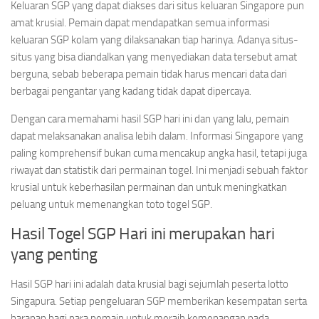
Keluaran SGP yang dapat diakses dari situs keluaran Singapore pun
amat krusial. Pemain dapat mendapatkan semua informasi
keluaran SGP kolam yang dilaksanakan tiap harinya. Adanya situs-
situs yang bisa diandalkan yang menyediakan data tersebut amat
berguna, sebab beberapa pemain tidak harus mencari data dari
berbagai pengantar yang kadang tidak dapat dipercaya.
Dengan cara memahami hasil SGP hari ini dan yang lalu, pemain
dapat melaksanakan analisa lebih dalam. Informasi Singapore yang
paling komprehensif bukan cuma mencakup angka hasil, tetapi juga
riwayat dan statistik dari permainan togel. Ini menjadi sebuah faktor
krusial untuk keberhasilan permainan dan untuk meningkatkan
peluang untuk memenangkan toto togel SGP.
Hasil Togel SGP Hari ini merupakan hari
yang penting
Hasil SGP hari ini adalah data krusial bagi sejumlah peserta lotto
Singapura. Setiap pengeluaran SGP memberikan kesempatan serta
harapan bagi para pemain untuk meraih kemenangan pada