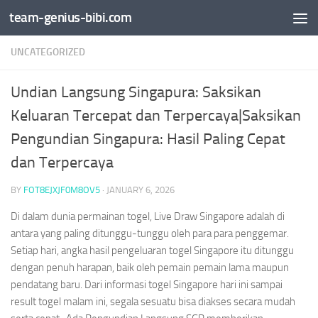
team-genius-bibi.com
Skip to content
UNCATEGORIZED
Undian Langsung Singapura: Saksikan
Keluaran Tercepat dan Terpercaya|Saksikan
Pengundian Singapura: Hasil Paling Cepat
dan Terpercaya
BY
FOT8EJXJF0M8OV5
·
JANUARY 6, 2026
Di dalam dunia permainan togel, Live Draw Singapore adalah di
antara yang paling ditunggu-tunggu oleh para para penggemar.
Setiap hari, angka hasil pengeluaran togel Singapore itu ditunggu
dengan penuh harapan, baik oleh pemain pemain lama maupun
pendatang baru. Dari informasi togel Singapore hari ini sampai
result togel malam ini, segala sesuatu bisa diakses secara mudah