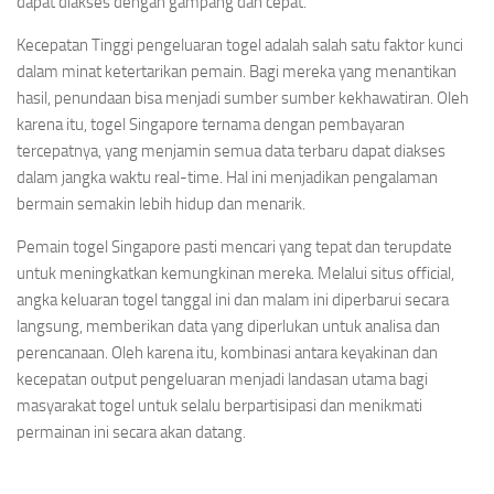
dapat diakses dengan gampang dan cepat.
Kecepatan Tinggi pengeluaran togel adalah salah satu faktor kunci
dalam minat ketertarikan pemain. Bagi mereka yang menantikan
hasil, penundaan bisa menjadi sumber sumber kekhawatiran. Oleh
karena itu, togel Singapore ternama dengan pembayaran
tercepatnya, yang menjamin semua data terbaru dapat diakses
dalam jangka waktu real-time. Hal ini menjadikan pengalaman
bermain semakin lebih hidup dan menarik.
Pemain togel Singapore pasti mencari yang tepat dan terupdate
untuk meningkatkan kemungkinan mereka. Melalui situs official,
angka keluaran togel tanggal ini dan malam ini diperbarui secara
langsung, memberikan data yang diperlukan untuk analisa dan
perencanaan. Oleh karena itu, kombinasi antara keyakinan dan
kecepatan output pengeluaran menjadi landasan utama bagi
masyarakat togel untuk selalu berpartisipasi dan menikmati
permainan ini secara akan datang.