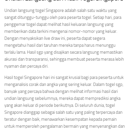
Undian langsung togel Singapore adalah salah satu waktu yang
sangat ditunggu-tunggu oleh para peserta togel. Setiap hari, para
penggemar togel dapat melihat hasil keluaran langsung yang
memberikan data terkini mengenai nomor-nomor yang keluar.
Dengan menyaksikan live draw ini, peserta dapat segera
mengetahui hasil dari taruhan mereka tanpa harus menunggu
terlalu lama. Hasil sgp yang disajikan secara langsung memastikan
akurasi dan transparansi, sehingga membuat peserta merasa lebih
nyaman dan percaya diri.
Hasil togel Singapore hari ini sangat krusial bagi para peserta untuk
menganalisis corak dan angka yang sering keluar. Dalam togel sgp,
banyak yang percaya bahwa dengan melihat informasi hasil dari
undian langsung sebelumnya, mereka dapat memprediksi angka
yang akan keluar di periode berikutnya. Di seluruh dunia, togel
Singapore dianggap sebagai salah satu yang paling terpercaya dan
teratur dengan baik, menawarkan kesempatan kepada pemain
untuk memperoleh pengalaman bermain yang menyenangkan dan