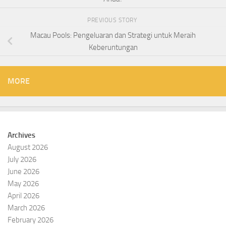
PREVIOUS STORY
Macau Pools: Pengeluaran dan Strategi untuk Meraih
Keberuntungan
MORE
Archives
August 2026
July 2026
June 2026
May 2026
April 2026
March 2026
February 2026