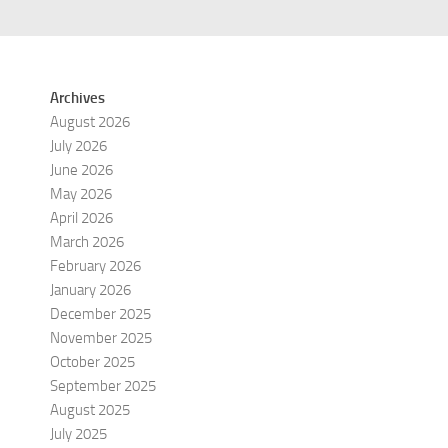
Archives
August 2026
July 2026
June 2026
May 2026
April 2026
March 2026
February 2026
January 2026
December 2025
November 2025
October 2025
September 2025
August 2025
July 2025