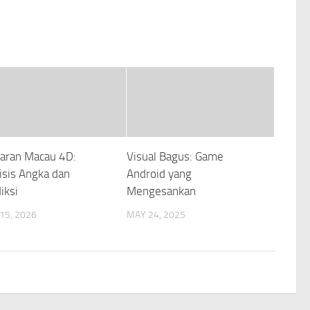
aran Macau 4D:
Visual Bagus: Game
isis Angka dan
Android yang
iksi
Mengesankan
 15, 2026
MAY 24, 2025