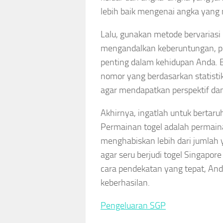
lebih baik mengenai angka yang
Lalu, gunakan metode bervariasi 
mengandalkan keberuntungan, pe
penting dalam kehidupan Anda.
nomor yang berdasarkan statist
agar mendapatkan perspektif dan
Akhirnya, ingatlah untuk bertar
Permainan togel adalah permaina
menghabiskan lebih dari jumlah
agar seru berjudi togel Singapo
cara pendekatan yang tepat, A
keberhasilan.
Pengeluaran SGP