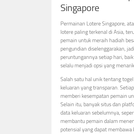
Singapore
Permainan Lotere Singapore, at
lotere paling terkenal di Asia, 
pemain untuk meraih hadiah besar
pengundian diselenggarakan, ja
peruntungannya setiap hari, baik
selalu menjadi opsi yang menar
Salah satu hal unik tentang tog
keluaran yang transparan. Setiap
memberi kesempatan pemain untu
Selain itu, banyak situs dan pl
data keluaran sebelumnya, seperti
membantu pemain dalam menent
potensial yang dapat membawa 