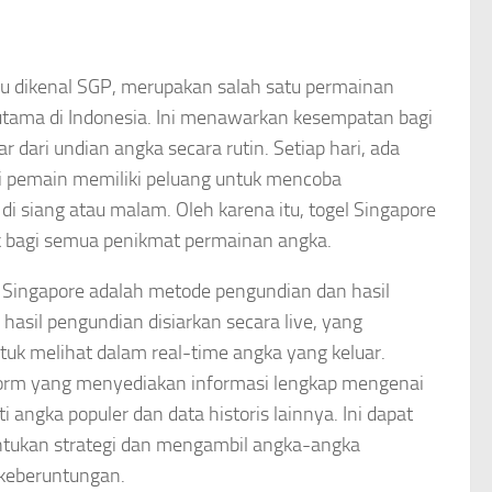
au dikenal SGP, merupakan salah satu permainan
terutama di Indonesia. Ini menawarkan kesempatan bagi
 dari undian angka secara rutin. Setiap hari, ada
di pemain memiliki peluang untuk mencoba
 di siang atau malam. Oleh karena itu, togel Singapore
ik bagi semua penikmat permainan angka.
el Singapore adalah metode pengundian dan hasil
 hasil pengundian disiarkan secara live, yang
k melihat dalam real-time angka yang keluar.
atform yang menyediakan informasi lengkap mengenai
 angka populer dan data historis lainnya. Ini dapat
ukan strategi dan mengambil angka-angka
keberuntungan.