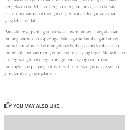
pengeluaran berlebihan. Dengan mengatur belanja dan bersifat
disiplin, pemain dapat mengalami permainan dengan ancaman
yang lebih rendah.
Pada akhirnya, penting untuk selalu memperbarui pengetahuan
tentang permainan supertogel. Menjaga perkembangan terbaru,
memahami aturan, dan mengetahui berbagai jenis taruhan akan
membantu pemain mengambil keputusan yang tepat. Menyatukan
strategi yang tepat dengan pengetahuan yang cukup akan
meningkatkan peluang untuk meraih kemenangan dalam setiap
jenis taruhan yang dijalankan.
YOU MAY ALSO LIKE...