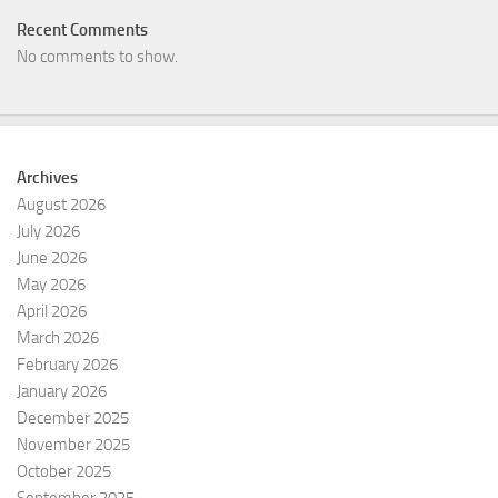
Recent Comments
No comments to show.
Archives
August 2026
July 2026
June 2026
May 2026
April 2026
March 2026
February 2026
January 2026
December 2025
November 2025
October 2025
September 2025