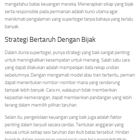
mengetahui batas keuangan mereka. Menerapkan sikap yang bijak
serta responsible pada permainan adalah kunci utama agar
menikmati pengalaman yang supertogel tanpa bahaya yang terlalu
banyak.
Strategi Bertaruh Dengan Bijak
Dalam dunia supertogel, punya strategi yang baik sangat penting
untuk meningkatkan kesempatan untuk menang. Salah satu cara
yang dapat dilakukan adalah mempelajari data rekap undian
sebelumnya. Dengan mengamati model atau tren tertentu, pemain
dapat menentukan nombor-nombor mana yang cenderung
tampak lebih banyak. Cara ini, walaupun tidak memberikan
kepastian kemenangan, dapat memberikan pandangan yang lebih
terang dalam memilih pilihan taruhan.
Selain itu, pengelolaan keuangan yang baik juga adalah faktor
penting dalam berjudi secara cerdas. Tentukan anggaran yang
sesuai untuk setiap sesi taruhan dan ikuti batas tersebut. Hindari
terjebak dalam permainan emosional yang bisa mengakibatkan