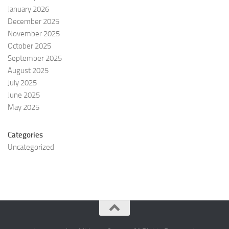
January 2026
December 2025
November 2025
October 2025
September 2025
August 2025
July 2025
June 2025
May 2025
Categories
Uncategorized