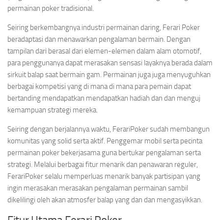
permainan poker tradisional.
Seiring berkembangnya industri permainan daring, Ferari Poker
beradaptasi dan menawarkan pengalaman bermain. Dengan
tampilan dari berasal dari elemen-elemen dalam alam otomotif,
para penggunanya dapat merasakan sensasi layaknya berada dalam
sirkuit balap saat bermain gam. Permainan juga juga menyuguhkan
berbagai kompetisi yang di mana di mana para pemain dapat
bertanding mendapatkan mendapatkan hadiah dan dan menguj
kemampuan strategi mereka.
Seiring dengan berjalannya waktu, FerariPoker sudah membangun
komunitas yang solid serta aktif. Penggemar mobil serta pecinta
permainan poker bekerjasama guna bertukar pengalaman serta
strategi. Melalui berbagai fitur menarik dan penawaran reguler,
FerariPoker selalu memperluas menarik banyak partisipan yang
ingin merasakan merasakan pengalaman permainan sambil
dikelilingi oleh akan atmosfer balap yang dan dan mengasyikkan.