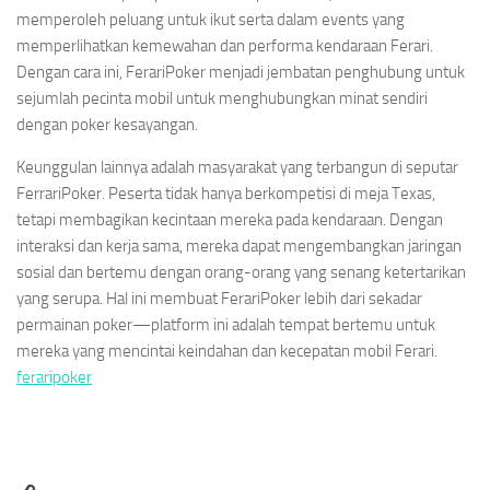
memperoleh peluang untuk ikut serta dalam events yang
memperlihatkan kemewahan dan performa kendaraan Ferari.
Dengan cara ini, FerariPoker menjadi jembatan penghubung untuk
sejumlah pecinta mobil untuk menghubungkan minat sendiri
dengan poker kesayangan.
Keunggulan lainnya adalah masyarakat yang terbangun di seputar
FerrariPoker. Peserta tidak hanya berkompetisi di meja Texas,
tetapi membagikan kecintaan mereka pada kendaraan. Dengan
interaksi dan kerja sama, mereka dapat mengembangkan jaringan
sosial dan bertemu dengan orang-orang yang senang ketertarikan
yang serupa. Hal ini membuat FerariPoker lebih dari sekadar
permainan poker—platform ini adalah tempat bertemu untuk
mereka yang mencintai keindahan dan kecepatan mobil Ferari.
feraripoker