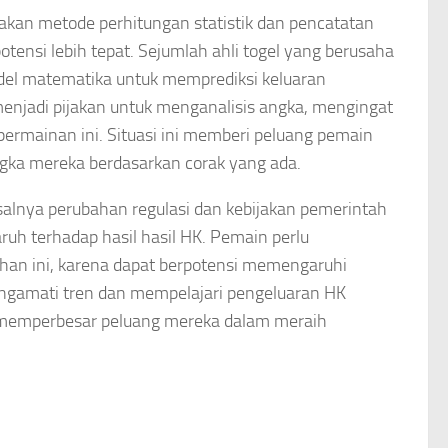
akan metode perhitungan statistik dan pencatatan
otensi lebih tepat. Sejumlah ahli togel yang berusaha
el matematika untuk memprediksi keluaran
 menjadi pijakan untuk menganalisis angka, mengingat
permainan ini. Situasi ini memberi peluang pemain
angka mereka berdasarkan corak yang ada.
salnya perubahan regulasi dan kebijakan pemerintah
ruh terhadap hasil hasil HK. Pemain perlu
an ini, karena dapat berpotensi memengaruhi
ngamati tren dan mempelajari pengeluaran HK
 memperbesar peluang mereka dalam meraih