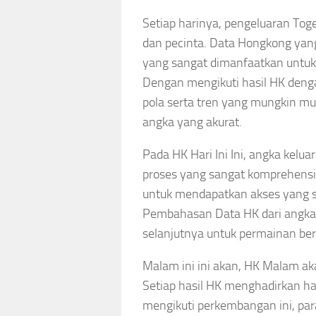
Setiap harinya, pengeluaran Tog
dan pecinta. Data Hongkong yang 
yang sangat dimanfaatkan untuk 
Dengan mengikuti hasil HK denga
pola serta tren yang mungkin 
angka yang akurat.
Pada HK Hari Ini Ini, angka ke
proses yang sangat komprehensif
untuk mendapatkan akses yang 
Pembahasan Data HK dari angka
selanjutnya untuk permainan beri
Malam ini ini akan, HK Malam ak
Setiap hasil HK menghadirkan h
mengikuti perkembangan ini, pa