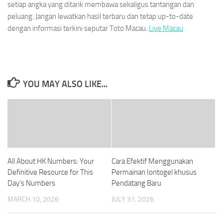
setiap angka yang ditarik membawa sekaligus tantangan dan
peluang. Jangan lewatkan hasil terbaru dan tetap up-to-date
dengan informasi terkini seputar Toto Macau.
Live Macau
YOU MAY ALSO LIKE...
All About HK Numbers: Your
Cara Efektif Menggunakan
Definitive Resource for This
Permainan Iontogel khusus
Day’s Numbers
Pendatang Baru
MARCH 10, 2026
JULY 31, 2026