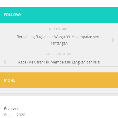
FOLLOW:
NEXT STORY
Bergabung Bagian dari Warga 88: Kesempatan serta
Tantangan
PREVIOUS STORY
Aspek Keluaran HK: Mempelajari Langkah dan Nilai
MORE
Archives
August 2026