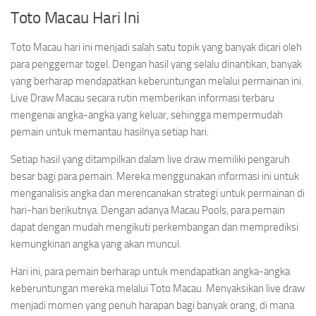
Toto Macau Hari Ini
Toto Macau hari ini menjadi salah satu topik yang banyak dicari oleh
para penggemar togel. Dengan hasil yang selalu dinantikan, banyak
yang berharap mendapatkan keberuntungan melalui permainan ini.
Live Draw Macau secara rutin memberikan informasi terbaru
mengenai angka-angka yang keluar, sehingga mempermudah
pemain untuk memantau hasilnya setiap hari.
Setiap hasil yang ditampilkan dalam live draw memiliki pengaruh
besar bagi para pemain. Mereka menggunakan informasi ini untuk
menganalisis angka dan merencanakan strategi untuk permainan di
hari-hari berikutnya. Dengan adanya Macau Pools, para pemain
dapat dengan mudah mengikuti perkembangan dan memprediksi
kemungkinan angka yang akan muncul.
Hari ini, para pemain berharap untuk mendapatkan angka-angka
keberuntungan mereka melalui Toto Macau. Menyaksikan live draw
menjadi momen yang penuh harapan bagi banyak orang, di mana