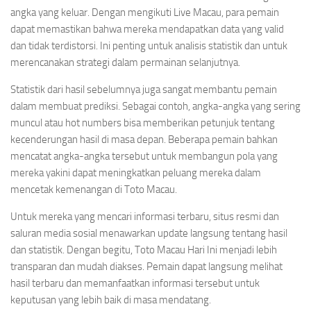
angka yang keluar. Dengan mengikuti Live Macau, para pemain
dapat memastikan bahwa mereka mendapatkan data yang valid
dan tidak terdistorsi. Ini penting untuk analisis statistik dan untuk
merencanakan strategi dalam permainan selanjutnya.
Statistik dari hasil sebelumnya juga sangat membantu pemain
dalam membuat prediksi. Sebagai contoh, angka-angka yang sering
muncul atau hot numbers bisa memberikan petunjuk tentang
kecenderungan hasil di masa depan. Beberapa pemain bahkan
mencatat angka-angka tersebut untuk membangun pola yang
mereka yakini dapat meningkatkan peluang mereka dalam
mencetak kemenangan di Toto Macau.
Untuk mereka yang mencari informasi terbaru, situs resmi dan
saluran media sosial menawarkan update langsung tentang hasil
dan statistik. Dengan begitu, Toto Macau Hari Ini menjadi lebih
transparan dan mudah diakses. Pemain dapat langsung melihat
hasil terbaru dan memanfaatkan informasi tersebut untuk
keputusan yang lebih baik di masa mendatang.