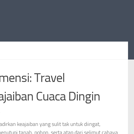
mensi: Travel
ajaiban Cuaca Dingin
6
rkan keajaiban yang sulit tak untuk diingat,
menutupi tanah, pohon, serta atap dari selimut cahaya