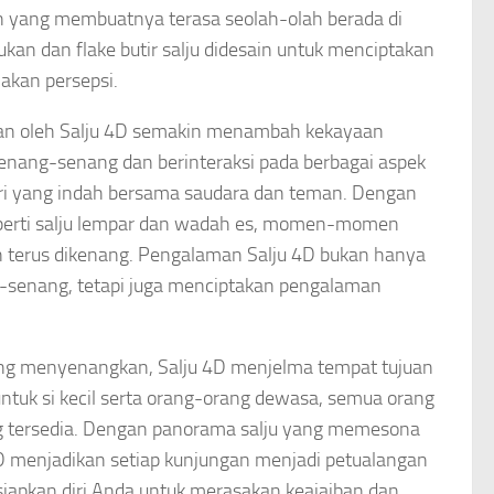
 yang membuatnya terasa seolah-olah berada di
ekukan dan flake butir salju didesain untuk menciptakan
kan persepsi.
iakan oleh Salju 4D semakin menambah kekayaan
enang-senang dan berinteraksi pada berbagai aspek
 yang indah bersama saudara dan teman. Dengan
erti salju lempar dan wadah es, momen-momen
 terus dikenang. Pengalaman Salju 4D bukan hanya
-senang, tetapi juga menciptakan pengalaman
ng menyenangkan, Salju 4D menjelma tempat tujuan
untuk si kecil serta orang-orang dewasa, semua orang
g tersedia. Dengan panorama salju yang memesona
4D menjadikan setiap kunjungan menjadi petualangan
, siapkan diri Anda untuk merasakan keajaiban dan