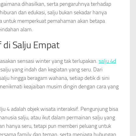
bagaimana dihasilkan, serta pengaruhnya terhadap
iburan dan edukasi, salju bukan sekadar hanya
arana untuk memperkuat pemahaman akan betapa
eindahan alam.
f di Salju Empat
rasakan sensasi winter yang tak terlupakan.
salju 4d
alju yang indah dan kegiatan yang seru. Dari
salju hingga beragam wahana, setiap detik di sini
enikmati keajaiban musim dingin dengan cara yang
lju 4 adalah objek wisata interaksif. Pengunjung bisa
anusia salju, atau ikut dalam permainan salju yang
an hanya seru, tetapi pun memberi peluang untuk
rsama family dan teman, serta menjaga hubungan