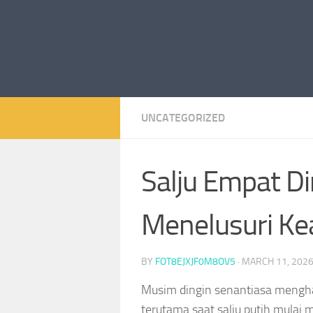
UNCATEGORIZED
Salju Empat Di
Menelusuri Ke
BY
FOT8EJXJF0M8OV5
·
MARCH 11, 202
Musim dingin senantiasa menghadi
terutama saat salju putih mulai 