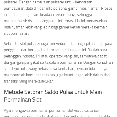
pulsater. Dengan pemakaian pulsater untuk kendaraan
pembayaran, data diri dan info personal gamer masih aman. Proses
ini berlangsung dalam keadaan tersembunyi, sehingga
meminimalisir risiko pelanggaran informasi. Hal ini menawarkan
rasa nyaman lebih yang lebih bagi gamer ketika mereka bermain
slot permainan.
Selain itu, slot pulsater juga menyediakan berbagai pilihan bagi para
pengguna dari berbagai sistem seluler di negara ini. Baiklah para
pelanggan Indosat, Tri, atau operator yang lain, semuanya dapat
dengan gampang ikut serta dalam permainan ini. Dengan kehadiran
slot depo pulsa yang bebas biaya tambahan, pemain tidak hanya
memperoleh kemudahan tetapi juga keuntungan lebih dalam tiap
transaksi yang mereka lakukan.
Metode Setoran Saldo Pulsa untuk Main
Permainan Slot
Agar mengawali permainan permainan slot via pulsa, tahap
pertama yang perlu Anda lakukan adalah melakukan deposit saldo