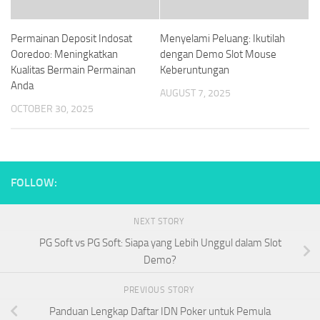
Permainan Deposit Indosat
Menyelami Peluang: Ikutilah
Ooredoo: Meningkatkan
dengan Demo Slot Mouse
Kualitas Bermain Permainan
Keberuntungan
Anda
AUGUST 7, 2025
OCTOBER 30, 2025
FOLLOW:
NEXT STORY
PG Soft vs PG Soft: Siapa yang Lebih Unggul dalam Slot
Demo?
PREVIOUS STORY
Panduan Lengkap Daftar IDN Poker untuk Pemula