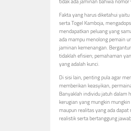
tidak ada jaminan bahwa nomor y
Fakta yang harus diketahui yait
serta Togel Kamboja, mengadopsi
mendapatkan peluang yang sama
ada mampu menolong pemain untu
jaminan kemenangan. Bergantun
tidaklah efisien; pemahaman ya
yang adalah kunci.
Di sisi lain, penting pula agar
memberikan keasyikan, permainan
Banyaklah individu jatuh dalam
kerugian yang mungkin mungkin 
maupun realitas yang ada dapa
realistik serta bertanggung jawa