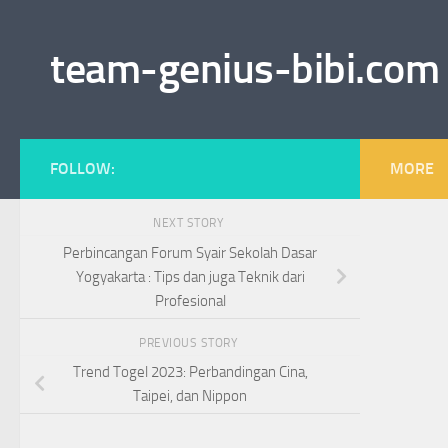
Skip to content
team-genius-bibi.com
FOLLOW:
MORE
NEXT STORY
Perbincangan Forum Syair Sekolah Dasar
Yogyakarta : Tips dan juga Teknik dari
Profesional
PREVIOUS STORY
Trend Togel 2023: Perbandingan Cina,
Taipei, dan Nippon