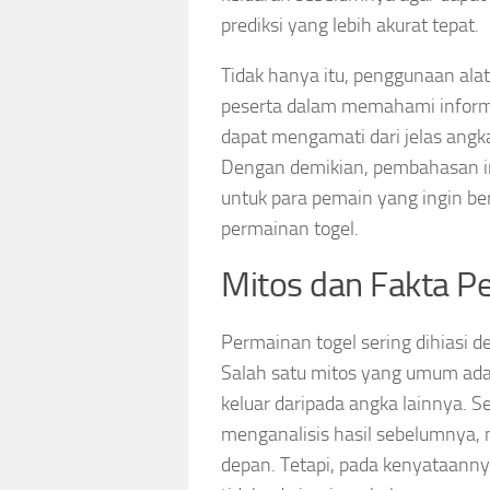
prediksi yang lebih akurat tepat.
Tidak hanya itu, penggunaan al
peserta dalam memahami informas
dapat mengamati dari jelas angk
Dengan demikian, pembahasan in
untuk para pemain yang ingin 
permainan togel.
Mitos dan Fakta P
Permainan togel sering dihiasi 
Salah satu mitos yang umum adal
keluar daripada angka lainnya. S
menganalisis hasil sebelumnya,
depan. Tetapi, pada kenyataanny