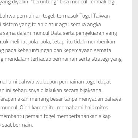
ang diyakini “beruntung” bisa muncul kembali lagi.
u bahwa permainan togel, termasuk Togel Taiwan
 sistem yang telah diatur agar semua angka
 sama dalam muncul Data serta pengeluaran yang
k melihat pola-pola, tetapi itu tidak memberikan
g pada keberuntungan dan kepercayaan semata
ng mendalam terhadap permainan serta strategi yang
 memahami bahwa walaupun permainan togel dapat
 ini seharusnya dilakukan secara bijaksana.
 harapan akan menang besar tanpa menyadari bahaya
muncul. Oleh karena itu, memahami baik mitos
t membantu pemain togel mempertahankan sikap
b saat bermain.