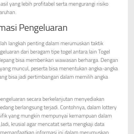
il yang lebih profitabel serta mengurangi risiko
taruhan.
masi Pengeluaran
dalah langkah penting dalam merumuskan taktik
eluaran dari beragam tipe togel antara lain Togel
ry Jepang bisa memberikan wawasan berharga. Dengan
 yang muncul, peserta bisa menentukan angka-angka
ang bisa jadi pertimbangan dalam memilih angka
pengeluaran secara berkelanjutan menyediakan
edang berlangsung terjadi. Contohnya, dalam lottery
sifik yang mungkin mempunyai kemampuan dalam
Jadi, krusial agar mencatat serta mengkaji data
t memanfaatkan informasi ini dalam merumuskan