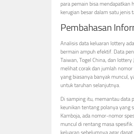
para pemain bisa mendapatkan has
kerugian besar dalam satu jenis 
Pembahasan Infor
Analisis data keluaran lottery a
bermain ampuh efektif. Data peng
Taiwan, Togel China, dan lotte
melihat corak dan jumlah nomor
yang biasanya banyak muncul, y
untuk taruhan selanjutnya.
Di samping itu, memantau data 
keunikan tentang polanya yang s
Kamboja, ada nomor-nomor spe
muncul di rentang masa spesifik. 
keluaran sebelumnya agar dapa