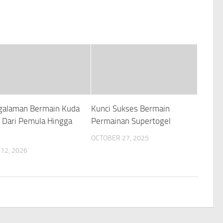
galaman Bermain Kuda
Kunci Sukses Bermain
: Dari Pemula Hingga
Permainan Supertogel
OCTOBER 27, 2025
 12, 2026