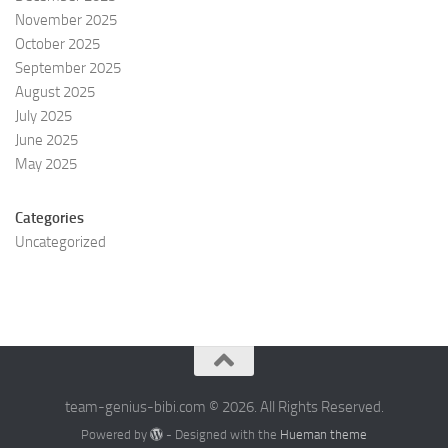
November 2025
October 2025
September 2025
August 2025
July 2025
June 2025
May 2025
Categories
Uncategorized
team-genius-bibi.com © 2026. All Rights Reserved.
Powered by
- Designed with the
Hueman theme