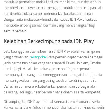
masuk ke permainan melalui aplikasi mobile maupun desktop. Ini
memberikan keluwesan bagi pengguna untuk bermain kapan saja
dan di setiap lokasi, sambil menurunkan kualitas permainan.
Dengan antarmuka user-friendly dan cepat, IDN Poker sukses
menciptakan pengalaman bermain yang menyenangkan bagi
semua pemain.
Kelebihan Berkecimpung pada IDN Play
Satu keunggulan utama bermain di IDN Play adalah variasi game
yang ditawarkan.
rekanpoker
Para pemain dapat mencari berbagai
jenis permainan poker yang seru, seperti Texas Hold’em, Omaha,
dan lagi lagi. Melalui keanekaragaman opsi ini, para pemain
mempunyai peluang untuk menggunakan berbagai strategi serta
mencari gaya bermain yang paling cocok untuk dirinya sendiri.
Variasi ini pun menarik ketertarikan pemain dari berbagai latar
belakang, jadi lingkungan bermain yang dinamis serta kompetitif.
Di samping itu, IDN Play terkenal karena sistem keamanan serta
kenyamanan yang . Situs ini menggunakan sistem enkripsi canggih