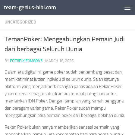
team-genius-bibi.com
Skip to content
UNCATEGORIZED
TemanPoker: Menggabungkan Pemain Judi
dari berbagai Seluruh Dunia
BY
FOT8EJXJF0M8OV5
·
MARCH 16, 2026
Dalam era digital ini, game poker sudah berkembang pesat dan
memikat minat jutaan individu di seluruh dunia. Salah satunya
platform yang menjadi perbincangan panas adalah RekanPoker,
yakni dikenal sebagai satu di antara tempat paling baik untuk
memainkan IDN Poker. Dengan tampilan yang ramah pengguna
dan beragam varian game, RekanPoker sudah mampu
menggabungkan para pemain poker dari berbagai belahan dunia.
Rekan Poker bukan hanya memberikan sensasi bermain yang
mendebarkan, namun juga kesempatan bagi para pemain untuk