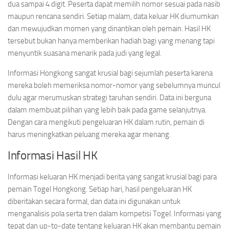
dua sampai 4 digit. Peserta dapat memilih nomor sesuai pada nasib
maupun rencana sendiri. Setiap malam, data keluar HK diumumkan
dan mewujudkan momen yang dinantikan oleh pemain. Hasil HK
tersebut bukan hanya memberikan hadiah bagi yang menang tapi
menyuntik suasana menarik pada judi yang legal.
Informasi Hongkong sangat krusial bagi sejumlah peserta karena
mereka boleh memeriksa nomor-nomor yang sebelumnya muncul
dulu agar merumuskan strategi taruhan sendiri. Data ini berguna
dalam membuat pilihan yang lebih baik pada game selanjutnya.
Dengan cara mengikuti pengeluaran HK dalam rutin, pemain di
harus meningkatkan peluang mereka agar menang.
Informasi Hasil HK
Informasi keluaran HK menjadi berita yang sangat krusial bagi para
pemain Togel Hongkong. Setiap hari, hasil pengeluaran HK
diberitakan secara formal, dan data ini digunakan untuk
menganalisis pola serta tren dalam kompetisi Togel. Informasi yang
tepat dan up-to-date tentang keluaran HK akan membantu pemain