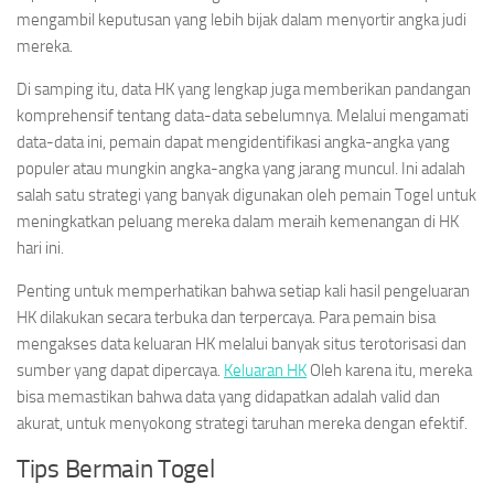
mengambil keputusan yang lebih bijak dalam menyortir angka judi
mereka.
Di samping itu, data HK yang lengkap juga memberikan pandangan
komprehensif tentang data-data sebelumnya. Melalui mengamati
data-data ini, pemain dapat mengidentifikasi angka-angka yang
populer atau mungkin angka-angka yang jarang muncul. Ini adalah
salah satu strategi yang banyak digunakan oleh pemain Togel untuk
meningkatkan peluang mereka dalam meraih kemenangan di HK
hari ini.
Penting untuk memperhatikan bahwa setiap kali hasil pengeluaran
HK dilakukan secara terbuka dan terpercaya. Para pemain bisa
mengakses data keluaran HK melalui banyak situs terotorisasi dan
sumber yang dapat dipercaya.
Keluaran HK
Oleh karena itu, mereka
bisa memastikan bahwa data yang didapatkan adalah valid dan
akurat, untuk menyokong strategi taruhan mereka dengan efektif.
Tips Bermain Togel