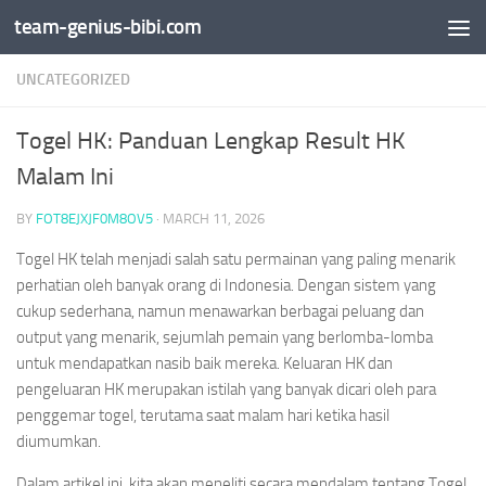
team-genius-bibi.com
Skip to content
UNCATEGORIZED
Togel HK: Panduan Lengkap Result HK
Malam Ini
BY
FOT8EJXJF0M8OV5
·
MARCH 11, 2026
Togel HK telah menjadi salah satu permainan yang paling menarik
perhatian oleh banyak orang di Indonesia. Dengan sistem yang
cukup sederhana, namun menawarkan berbagai peluang dan
output yang menarik, sejumlah pemain yang berlomba-lomba
untuk mendapatkan nasib baik mereka. Keluaran HK dan
pengeluaran HK merupakan istilah yang banyak dicari oleh para
penggemar togel, terutama saat malam hari ketika hasil
diumumkan.
Dalam artikel ini, kita akan meneliti secara mendalam tentang Togel