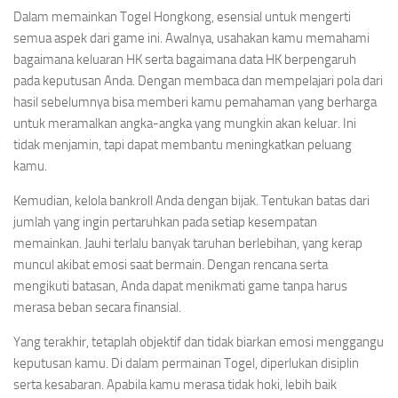
Dalam memainkan Togel Hongkong, esensial untuk mengerti
semua aspek dari game ini. Awalnya, usahakan kamu memahami
bagaimana keluaran HK serta bagaimana data HK berpengaruh
pada keputusan Anda. Dengan membaca dan mempelajari pola dari
hasil sebelumnya bisa memberi kamu pemahaman yang berharga
untuk meramalkan angka-angka yang mungkin akan keluar. Ini
tidak menjamin, tapi dapat membantu meningkatkan peluang
kamu.
Kemudian, kelola bankroll Anda dengan bijak. Tentukan batas dari
jumlah yang ingin pertaruhkan pada setiap kesempatan
memainkan. Jauhi terlalu banyak taruhan berlebihan, yang kerap
muncul akibat emosi saat bermain. Dengan rencana serta
mengikuti batasan, Anda dapat menikmati game tanpa harus
merasa beban secara finansial.
Yang terakhir, tetaplah objektif dan tidak biarkan emosi menggangu
keputusan kamu. Di dalam permainan Togel, diperlukan disiplin
serta kesabaran. Apabila kamu merasa tidak hoki, lebih baik