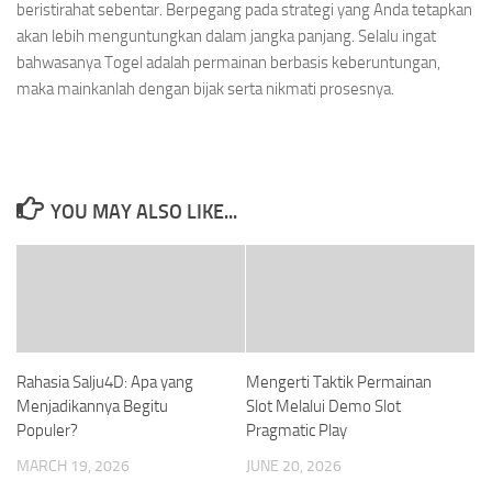
beristirahat sebentar. Berpegang pada strategi yang Anda tetapkan
akan lebih menguntungkan dalam jangka panjang. Selalu ingat
bahwasanya Togel adalah permainan berbasis keberuntungan,
maka mainkanlah dengan bijak serta nikmati prosesnya.
YOU MAY ALSO LIKE...
Rahasia Salju4D: Apa yang
Mengerti Taktik Permainan
Menjadikannya Begitu
Slot Melalui Demo Slot
Populer?
Pragmatic Play
MARCH 19, 2026
JUNE 20, 2026