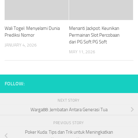
Wali Togel: Menyelami Dunia
Menanti Jackpot: Keunikan
Prediksi Nomor
Permainan Slot Percobaan
dari PG Soft PG Soft
JANUARY 4, 2026
MAY 11, 2026
FOLLOW:
NEXT STORY
Warga88: Jembatan Antara Generasi Tua
PREVIOUS STORY
Poker Kuda: Tips dan Trik untuk Meningkatkan