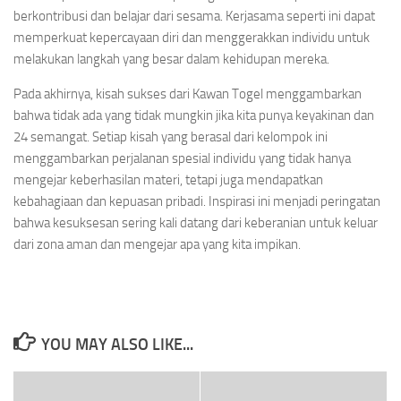
berkontribusi dan belajar dari sesama. Kerjasama seperti ini dapat
memperkuat kepercayaan diri dan menggerakkan individu untuk
melakukan langkah yang besar dalam kehidupan mereka.
Pada akhirnya, kisah sukses dari Kawan Togel menggambarkan
bahwa tidak ada yang tidak mungkin jika kita punya keyakinan dan
24 semangat. Setiap kisah yang berasal dari kelompok ini
menggambarkan perjalanan spesial individu yang tidak hanya
mengejar keberhasilan materi, tetapi juga mendapatkan
kebahagiaan dan kepuasan pribadi. Inspirasi ini menjadi peringatan
bahwa kesuksesan sering kali datang dari keberanian untuk keluar
dari zona aman dan mengejar apa yang kita impikan.
YOU MAY ALSO LIKE...