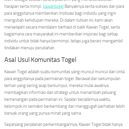
harapan serta mimpi.
kawantogel
Banyaknya cerita sukses dari para
para anggotanya memberikan motivasi bagi individu yang ingin
mengubah kehidupan mereka. Di dalam tulisan ini, kami akan
menjelajahi secara mendalam berhasil di balik Kawan Togel, serta
bagaimana cara masyarakat ini memberikan inspirasi bagi setiap
individu untuk tidak hanya bermimpi, tetapi juga berani mengambil
tindakan menuju perubahan.
Asal Usul Komunitas Togel
Kawan Togel adalah suatu komunitas yang muncul muncul dari cinta
para anggotanya pada permainan togel. Berawal dari sekumpulan
teman yang sering acap berkumpul, mereka mulai awalnya
membagikan informasi dan strategi untuk menambah peluang
kemenangan pada permainan ini. Sejalan berjalannya waktu,
kelompok ini semakin berkembang dan menggugah perhatian lebih
banyak orang yang punya minat yang sama.
Sepanjang perjalanan perkembangannya, Kawan Togel tidak hanya