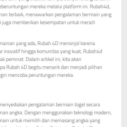
beruntungan mereka melalui platform ini. Rubah4d,
yanan terbaik, menawarkan pengalaman bermain yang
pi juga memberikan kesempatan untuk meraih
rmainan yang ada, Rubah 4D menonjol karena
tur inovatif hingga komunitas yang kuat, Rubah4d
k peminat. Dalam artikel ini, kita akan
pa Rubah 4D begitu menarik dan menjadi pilihan
ngin mencoba peruntungan mereka.
 menyediakan pengalaman bermain togel secara
ainan angka. Dengan menggunakan teknologi modern,
ain untuk memilih dan memasang angka yang