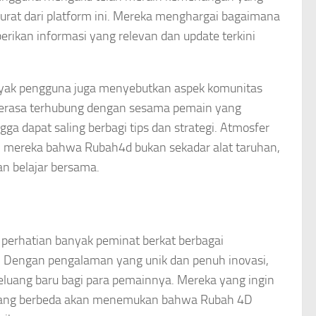
akurat dari platform ini. Mereka menghargai bagaimana
ikan informasi yang relevan dan update terkini
anyak pengguna juga menyebutkan aspek komunitas
merasa terhubung dengan sesama pemain yang
ga dapat saling berbagi tips dan strategi. Atmosfer
an mereka bahwa Rubah4d bukan sekadar alat taruhan,
an belajar bersama.
 perhatian banyak peminat berkat berbagai
 Dengan pengalaman yang unik dan penuh inovasi,
uang baru bagi para pemainnya. Mereka yang ingin
yang berbeda akan menemukan bahwa Rubah 4D