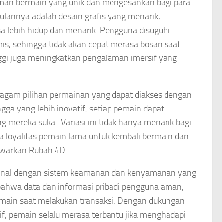
an bermain yang unik dan mengesankan bagi para
lannya adalah desain grafis yang menarik,
a lebih hidup dan menarik. Pengguna disuguhi
s, sehingga tidak akan cepat merasa bosan saat
inggi juga meningkatkan pengalaman imersif yang
eragam pilihan permainan yang dapat diakses dengan
gga yang lebih inovatif, setiap pemain dapat
mereka sukai. Variasi ini tidak hanya menarik bagi
ga loyalitas pemain lama untuk kembali bermain dan
tawarkan Rubah 4D.
ikenal dengan sistem keamanan dan kenyamanan yang
 bahwa data dan informasi pribadi pengguna aman,
main saat melakukan transaksi. Dengan dukungan
f, pemain selalu merasa terbantu jika menghadapi