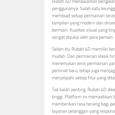
Rubah 4D menawarkan pengalam
penggunanya. Salah satu keunggu
membuat setiap permainan teras
tampilan yang modern dan dinami
bermain. Kualitas visual yang t
sangat disukai oleh para pemain.
Selain itu, Rubah 4D memiliki b
mudah. Dari permainan klasik hin
menemukan jenis permainan yang 
peminat baru, tetapi juga menja
menjelajahi setiap fitur yang di
Tak kalah penting, Rubah 4D d
tinggi. Platform ini memastikan
memberikan rasa tenang bagi pe
layanan pelanggan yang responsi