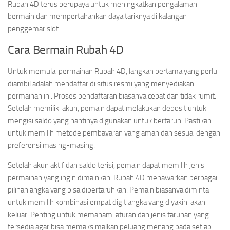
Rubah 4D terus berupaya untuk meningkatkan pengalaman
bermain dan mempertahankan daya tariknya di kalangan
penggemar slot.
Cara Bermain Rubah 4D
Untuk memulai permainan Rubah 4D, langkah pertama yang perlu
diambil adalah mendaftar di situs resmi yang menyediakan
permainan ini. Proses pendaftaran biasanya cepat dan tidak rumit.
Setelah memiliki akun, pemain dapat melakukan deposit untuk
mengisi saldo yang nantinya digunakan untuk bertaruh. Pastikan
untuk memilih metode pembayaran yang aman dan sesuai dengan
preferensi masing-masing.
Setelah akun aktif dan saldo terisi, pemain dapat memilih jenis
permainan yang ingin dimainkan. Rubah 4D menawarkan berbagai
pilihan angka yang bisa dipertaruhkan. Pemain biasanya diminta
untuk memilih kombinasi empat digit angka yang diyakini akan
keluar. Penting untuk memahami aturan dan jenis taruhan yang
tersedia agar bisa memaksimalkan peluang menang pada setiap