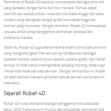
Permainan di Rubah 4D biasanya menyediakan berbagai jenis slot
yang berbeda, dengan tema dan fitur menarik. Pemain dapat
memilih dari banyak pilihan, mulai dari slot klasik hingga slot video
modern yang dilengkapi dengan grafik berkualitas tinggi dan
animasi yang memukau. Dengan demikian, Rubah 4D menawarkan
sesuatu untuk setiap penggemar permainan, terlepas dari
preferensi mereka.
Selain itu, Rubah 4D juga dikenal karena sistem bonus dan promosi
yang menguntungkan. Pemain sering kali diberikan berbagai
tawaran menarik, seperti bonus deposit, putaran gratis, dan hadiah
lainnya. Ini tidak hanya meningkatkan peluang menang, tetapi juga
menambah keseruan saat bermain. Dengan semua fitur ini, Rubah
4D telah berhasil menarik perhatian banyak pemain slot di seluruh
Indonesia.
Sejarah Rubah 4D
Rubah 4D mulai dikenal di kalangan penggemar slot pada awal
tahun 2020. Fenomena ini muncul dari popularitas permainan slot