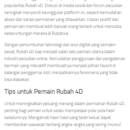
popularitas Rubah 4D. Diskusi di media sosial dan forum perjudian
seringkali menyoroti keunggulan platform ini, seperti kemudahan
akses dan variasi permainan yang ditawarkan. Ulasan positif dari
pemain lain membuat lebih banyak orang tertarik untuk mencoba
keberuntungan mereka di Rubah4d.
Dengan pertumbuhan teknologi dan arus digital yang semakin
pesat, Rubah 4D siap menjadi salah satu pemain utama dalam
industri perjudian online. Kemudahan penggunaan dan pengalaman
bermain yang interaktif membuatnya menjadi pilihan favorit di
kalangan penggemar slot, menjadikannya fenomena yang tidak
bisa diabaikan.
Tips untuk Pemain Rubah 4D
Untuk meningkatkan peluang menang dalam permainan Rubah 4D,
penting bagi pemain untuk selalu mempelajari pola-pola hasil
sebelumnya. Mengamati hasil-hasil yang telah keluar dapat
memberikan wawasan tentang angka-angka yang sering muncul