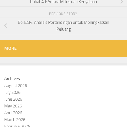
Rubah4d: Antara Mitos dan Kenyataan
PREVIOUS STORY
Bola234: Analisis Pertandingan untuk Meningkatkan
Peluang
MORE
Archives
August 2026
July 2026
June 2026
May 2026
April 2026
March 2026
February 2026