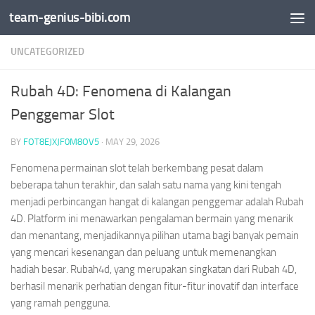
team-genius-bibi.com
Skip to content
UNCATEGORIZED
Rubah 4D: Fenomena di Kalangan
Penggemar Slot
BY
FOT8EJXJF0M8OV5
·
MAY 29, 2026
Fenomena permainan slot telah berkembang pesat dalam
beberapa tahun terakhir, dan salah satu nama yang kini tengah
menjadi perbincangan hangat di kalangan penggemar adalah Rubah
4D. Platform ini menawarkan pengalaman bermain yang menarik
dan menantang, menjadikannya pilihan utama bagi banyak pemain
yang mencari kesenangan dan peluang untuk memenangkan
hadiah besar. Rubah4d, yang merupakan singkatan dari Rubah 4D,
berhasil menarik perhatian dengan fitur-fitur inovatif dan interface
yang ramah pengguna.