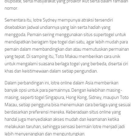
diupdate, serta masyarakat yang proaktif ikut serta dalam ramalan
nomor.
Sementara itu, lotre Sydney mempunyai atraksi tersendiri
disebabkan jadwal undiannya yang lain serta hadiah yang
menggoda. Pemain sering menggunakan situs supertogel untuk
mendapatkan beragam tipe togel dari satu, agar lebih mudah para
pemain dalam membandingkan dan atau memutuskan permainan
yang tepat. Di samping itu, Toto Makau memberikan cara unik
untuk mengalami suasana berlaga togel yang berbeda, disertai ciri
khas dan keistimewaan dalam setiap pengundian.
Dalam perbandingan ini, lotre online dalam Asia memberikan
banyak opsi untuk para pemainnya. Dengan kelebihan masing-
masing, seperti togel Singapura, Hong Kong, Sidney, maupun Toto
Macau, setiap pengguna bisa menemukan cara berlaga yang sesuai
berdasarkan preferensi mereka. Keberadaan situs online yang
handal juga menyediakan akses mudah dan keamanan ketika
melakukan taruhan, sehingga sensasi bermain lotre menjadi jadi
lebih menyenangkan dan menguntungkan.