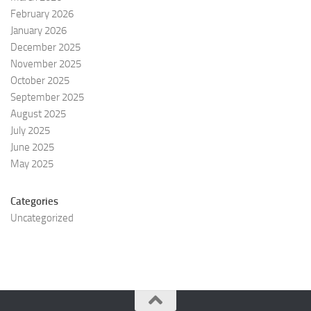
February 2026
January 2026
December 2025
November 2025
October 2025
September 2025
August 2025
July 2025
June 2025
May 2025
Categories
Uncategorized