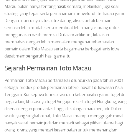
Macau bukan hanya tentang nasib semata, melainkan juga soal
strategi yang tepat serta pemahaman menyeluruh terhadap game.
Dengan munculnya situs lotre daring, akses untuk bermain
semakin lebih mudah serta membuat lebih banyak orang untuk
menggunakan nasib mereka. Di dalam artikel ini, kita akan
membahas dengan lebih mendalam mengenai keberhasilan
pemain dalam Toto Macau serta bagaimana berbagai jenis lotre
dapat mempengaruhi hasil game itu.
Sejarah Permainan Toto Macau
Permainan Toto Macau pertama kali diluncurkan pada tahun 2001
sebagai produk produk permainan lotere inovatif di kawasan Asia
Tenggara. Konsepnya terinspirasi oleh keberhasilan game togel di
negara lain, khususnya togel Singapore serta togel Hongkong, yang
dikenal dengan popularitas tinggi di kalangan para penjudi. Dalam
waktu yang singkat cepat, Toto Macau mampu menggugah minat
banyak sekali pemain judi dan menjadi sebagai pilihan utama bagi
orang-orang yang mencari kesempatan untuk memenangkan