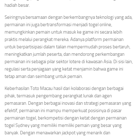
hadiah besar.
Seiringnya bersamaan dengan berkembangnya teknologi yang ada,
permainan ini juga bertransformasi menjadi togel online,
memungkinkan pemain untuk masuk ke game ini secara lebih
praktis melalui perangkat mereka. Adanya platform permainan
untuk berpartisipasi dalam talian mempermudah proses bertaruh,
meningkatkan jumlah peserta, dan mendorong perkembangan
permainan ini sebagai pilar sektor lotere di kawasan Asia. Di sisi lain,
regulasi serta penjagaan yang ketat menjamin bahwa game ini
tetap aman dan seimbang untuk pemain.
Keberhasilan Toto Macau hasil dari kolaborasi dengan berbagai
pihak, termasuk pengembang perangkat lunak dan agen
pemasaran. Dengan berbagai inovasi dan strategi pemasaran yang
efektif, permainan ini mampu memperkuat posisinya di pasar
permainan togel, berkompetisi dengan ketat dengan permainan
togel Sydney yang memiliki memiliki pemain yang besar yang
banyak. Dengan menawarkan jackpot yang menarik dan