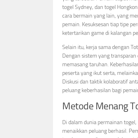
togel Sydney, dan togel Hongkong.
cara bermain yang lain, yang m
pemain. Kesuksesan tiap tipe pe
ketertarikan game di kalangan pe
Selain itu, kerja sama dengan T
Dengan sistem yang transparan 
memasang taruhan. Keberhasilan 
peserta yang ikut serta, melainka
Diskusi dan taktik kolaboratif 
peluang keberhasilan bagi pema
Metode Menang To
Di dalam dunia permainan togel, 
menaikkan peluang berhasil. Pema