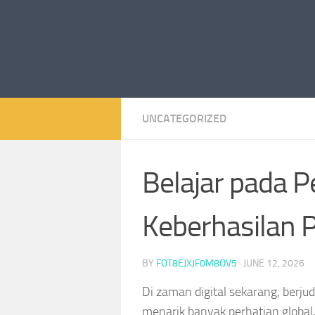
UNCATEGORIZED
Belajar pada 
Keberhasilan P
BY
FOT8EJXJF0M8OV5
·
JUNE 12, 2026
Di zaman digital sekarang, berju
menarik banyak perhatian global