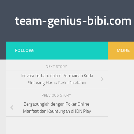
Skip to content
team-genius-bibi.com
FOLLOW:
MORE
NEXT STORY
Inovasi Terbaru dalam Permainan Kuda
Slot yang Harus Perlu Diketahui
PREVIOUS STORY
Bergabunglah dengan Poker Online:
Manfaat dan Keuntungan di IDN Play