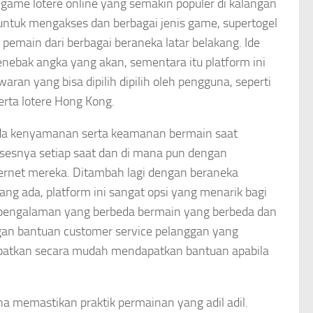
 game lotere online yang semakin populer di kalangan
ntuk mengakses dan berbagai jenis game, supertogel
pemain dari berbagai beraneka latar belakang. Ide
nebak angka yang akan, sementara itu platform ini
ran yang bisa dipilih dipilih oleh pengguna, seperti
erta lotere Hong Kong.
pada kenyamanan serta keamanan bermain saat
esnya setiap saat dan di mana pun dengan
ernet mereka. Ditambah lagi dengan beraneka
ng ada, platform ini sangat opsi yang menarik bagi
 pengalaman yang berbeda bermain yang berbeda dan
n bantuan customer service pelanggan yang
patkan secara mudah mendapatkan bantuan apabila
aha memastikan praktik permainan yang adil adil.