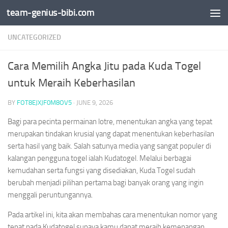
team-genius-bibi.com
Skip to content
UNCATEGORIZED
Cara Memilih Angka Jitu pada Kuda Togel
untuk Meraih Keberhasilan
BY
FOT8EJXJF0M8OV5
·
JUNE 9, 2026
Bagi para pecinta permainan lotre, menentukan angka yang tepat
merupakan tindakan krusial yang dapat menentukan keberhasilan
serta hasil yang baik. Salah satunya media yang sangat populer di
kalangan pengguna togel ialah Kudatogel. Melalui berbagai
kemudahan serta fungsi yang disediakan, Kuda Togel sudah
berubah menjadi pilihan pertama bagi banyak orang yang ingin
menggali peruntungannya.
Pada artikel ini, kita akan membahas cara menentukan nomor yang
tepat pada Kudatogel supaya kamu dapat meraih kemenangan