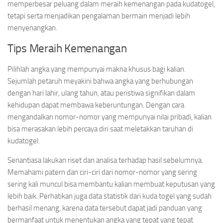
memperbesar peluang dalam meraih kemenangan pada kudatogel,
tetapi serta menjadikan pengalaman bermain menjadi lebih
menyenangkan.
Tips Meraih Kemenangan
Pilihlah angka yang mempunyai makna khusus bagi kalian.
Sejumlah petaruh meyakini bahwa angka yang berhubungan
dengan hari lahir, ulang tahun, atau peristiwa signifikan dalam
kehidupan dapat membawa keberuntungan. Dengan cara
mengandalkan nomor-nomor yang mempunyai nilai pribadi, kalian
bisa merasakan lebih percaya diri saat meletakkan taruhan di
kudatogel.
Senantiasa lakukan riset dan analisa terhadap hasil sebelumnya.
Memahami patern dan ciri-ciri dari nomor-nomor yang sering
sering kali muncul bisa membantu kalian membuat keputusan yang
lebih baik. Perhatikan juga data statistik dari kuda togel yang sudah
berhasil menang, karena data tersebut dapat jadi panduan yang
bermanfaat untuk menentukan angka yang tepat yang tepat