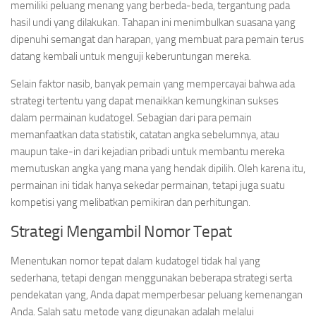
memiliki peluang menang yang berbeda-beda, tergantung pada
hasil undi yang dilakukan. Tahapan ini menimbulkan suasana yang
dipenuhi semangat dan harapan, yang membuat para pemain terus
datang kembali untuk menguji keberuntungan mereka.
Selain faktor nasib, banyak pemain yang mempercayai bahwa ada
strategi tertentu yang dapat menaikkan kemungkinan sukses
dalam permainan kudatogel. Sebagian dari para pemain
memanfaatkan data statistik, catatan angka sebelumnya, atau
maupun take-in dari kejadian pribadi untuk membantu mereka
memutuskan angka yang mana yang hendak dipilih. Oleh karena itu,
permainan ini tidak hanya sekedar permainan, tetapi juga suatu
kompetisi yang melibatkan pemikiran dan perhitungan.
Strategi Mengambil Nomor Tepat
Menentukan nomor tepat dalam kudatogel tidak hal yang
sederhana, tetapi dengan menggunakan beberapa strategi serta
pendekatan yang, Anda dapat memperbesar peluang kemenangan
Anda. Salah satu metode yang digunakan adalah melalui