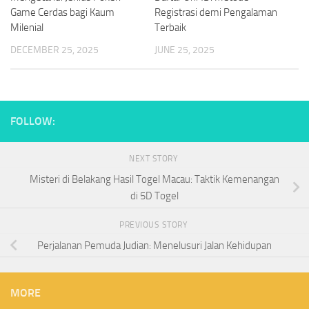
Game Cerdas bagi Kaum
Registrasi demi Pengalaman
Milenial
Terbaik
DECEMBER 25, 2025
JUNE 25, 2025
FOLLOW:
NEXT STORY
Misteri di Belakang Hasil Togel Macau: Taktik Kemenangan
di 5D Togel
PREVIOUS STORY
Perjalanan Pemuda Judian: Menelusuri Jalan Kehidupan
MORE