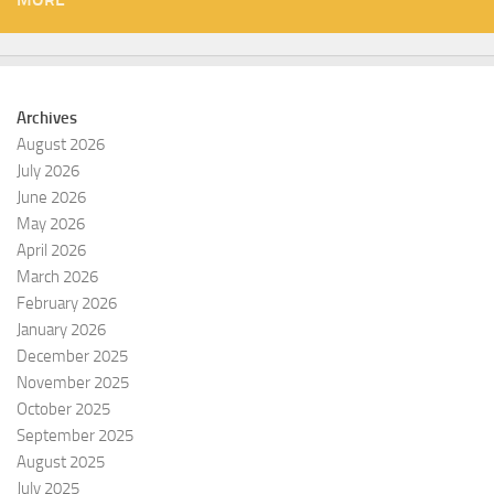
Archives
August 2026
July 2026
June 2026
May 2026
April 2026
March 2026
February 2026
January 2026
December 2025
November 2025
October 2025
September 2025
August 2025
July 2025