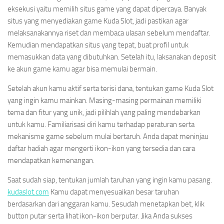
eksekusi yaitu memilih situs game yang dapat dipercaya. Banyak
situs yang menyediakan game Kuda Slot, jadi pastikan agar
melaksanakannya riset dan membaca ulasan sebelum mendaftar.
Kemudian mendapatkan situs yang tepat, buat profil untuk
memasukkan data yang dibutuhkan. Setelah itu, laksanakan deposit
ke akun game kamu agar bisa memulai bermain.
Setelah akun kamu aktif serta terisi dana, tentukan game Kuda Slot
yang ingin kamu mainkan. Masing-masing permainan memiliki
tema dan fitur yang unik, jadi pilihlah yang paling mendebarkan
untuk kamu. Familiarisasi diri kamu terhadap peraturan serta
mekanisme game sebelum mulai bertaruh. Anda dapat meninjau
daftar hadiah agar mengerti ikon-ikon yang tersedia dan cara
mendapatkan kemenangan.
Saat sudah siap, tentukan jumlah taruhan yang ingin kamu pasang.
kudaslot.com
Kamu dapat menyesuaikan besar taruhan
berdasarkan dari anggaran kamu. Sesudah menetapkan bet, klik
button putar serta lihat ikon-ikon berputar. Jika Anda sukses