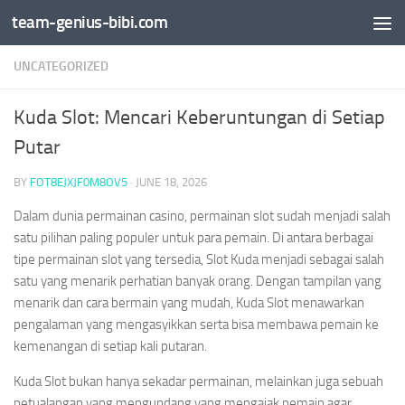
team-genius-bibi.com
Skip to content
UNCATEGORIZED
Kuda Slot: Mencari Keberuntungan di Setiap
Putar
BY
FOT8EJXJF0M8OV5
·
JUNE 18, 2026
Dalam dunia permainan casino, permainan slot sudah menjadi salah
satu pilihan paling populer untuk para pemain. Di antara berbagai
tipe permainan slot yang tersedia, Slot Kuda menjadi sebagai salah
satu yang menarik perhatian banyak orang. Dengan tampilan yang
menarik dan cara bermain yang mudah, Kuda Slot menawarkan
pengalaman yang mengasyikkan serta bisa membawa pemain ke
kemenangan di setiap kali putaran.
Kuda Slot bukan hanya sekadar permainan, melainkan juga sebuah
petualangan yang mengundang yang mengajak pemain agar