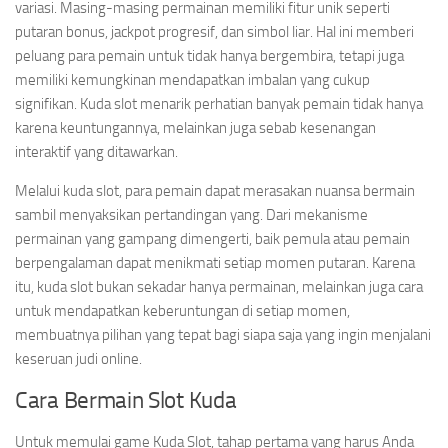
variasi. Masing-masing permainan memiliki fitur unik seperti
putaran bonus, jackpot progresif, dan simbol liar. Hal ini memberi
peluang para pemain untuk tidak hanya bergembira, tetapi juga
memiliki kemungkinan mendapatkan imbalan yang cukup
signifikan. Kuda slot menarik perhatian banyak pemain tidak hanya
karena keuntungannya, melainkan juga sebab kesenangan
interaktif yang ditawarkan.
Melalui kuda slot, para pemain dapat merasakan nuansa bermain
sambil menyaksikan pertandingan yang. Dari mekanisme
permainan yang gampang dimengerti, baik pemula atau pemain
berpengalaman dapat menikmati setiap momen putaran. Karena
itu, kuda slot bukan sekadar hanya permainan, melainkan juga cara
untuk mendapatkan keberuntungan di setiap momen,
membuatnya pilihan yang tepat bagi siapa saja yang ingin menjalani
keseruan judi online.
Cara Bermain Slot Kuda
Untuk memulai game Kuda Slot, tahap pertama yang harus Anda