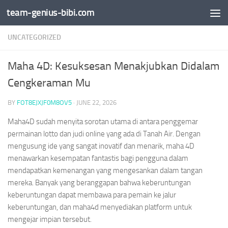
team-genius-bibi.com
Skip to content
UNCATEGORIZED
Maha 4D: Kesuksesan Menakjubkan Didalam
Cengkeraman Mu
BY
FOT8EJXJF0M8OV5
·
JUNE 22, 2026
Maha4D sudah menyita sorotan utama di antara penggemar
permainan lotto dan judi online yang ada di Tanah Air. Dengan
mengusung ide yang sangat inovatif dan menarik, maha 4D
menawarkan kesempatan fantastis bagi pengguna dalam
mendapatkan kemenangan yang mengesankan dalam tangan
mereka. Banyak yang beranggapan bahwa keberuntungan
keberuntungan dapat membawa para pemain ke jalur
keberuntungan, dan maha4d menyediakan platform untuk
mengejar impian tersebut.