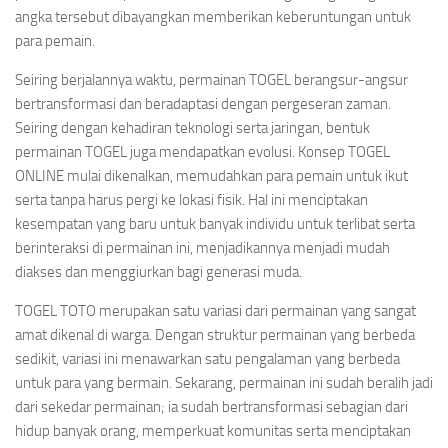
angka tersebut dibayangkan memberikan keberuntungan untuk
para pemain.
Seiring berjalannya waktu, permainan TOGEL berangsur-angsur
bertransformasi dan beradaptasi dengan pergeseran zaman.
Seiring dengan kehadiran teknologi serta jaringan, bentuk
permainan TOGEL juga mendapatkan evolusi. Konsep TOGEL
ONLINE mulai dikenalkan, memudahkan para pemain untuk ikut
serta tanpa harus pergi ke lokasi fisik. Hal ini menciptakan
kesempatan yang baru untuk banyak individu untuk terlibat serta
berinteraksi di permainan ini, menjadikannya menjadi mudah
diakses dan menggiurkan bagi generasi muda.
TOGEL TOTO merupakan satu variasi dari permainan yang sangat
amat dikenal di warga. Dengan struktur permainan yang berbeda
sedikit, variasi ini menawarkan satu pengalaman yang berbeda
untuk para yang bermain. Sekarang, permainan ini sudah beralih jadi
dari sekedar permainan; ia sudah bertransformasi sebagian dari
hidup banyak orang, memperkuat komunitas serta menciptakan