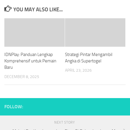
YOU MAY ALSO LIKE...
IDNPlay: Panduan Lengkap
Strategi Pintar Mengambil
Komprehensif untuk Pemain
Angka di Supertogel
Baru
APRIL 23, 2026
DECEMBER 8, 2025
FOLLOW:
NEXT STORY