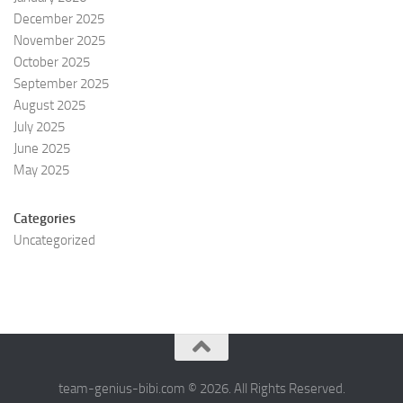
December 2025
November 2025
October 2025
September 2025
August 2025
July 2025
June 2025
May 2025
Categories
Uncategorized
team-genius-bibi.com © 2026. All Rights Reserved.