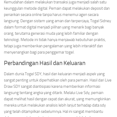
Kemudahan dalam melakukan transaksi juga menjadi salah satu
keunggulan metode digital. Pemain dapat melakukan deposit dan
penarikan secara online tanpa harus menemui agen secara
langsung. Dengan sistem yang aman dan terpercaya, Togel Sidney
dalam format digital menjadi pilihan yang menarik bagi banyak
orang, terutama generasi muda yang lebih familiar dengan
teknologi. Metode ini tidak hanya menjawab kebutuhan praktis,
tetapi juga memberikan pengalaman yang lebih interaktif dan
menyenangkan bagi para penggemar togel.
Perbandingan Hasil dan Keluaran
Dalam dunia Togel SDY, hasil dan keluaran menjadi aspek yang
sangat penting untuk diperhatikan oleh para pemain. Hasil dari Live
Draw SDY sangat diantisipasi karena memberikan informasi
langsung tentang angka yang ditarik. Melalui Live Sdy, pemain
dapat melihat hasil dengan cepat dan akurat, yang memungkinkan
mereka untuk melakukan analisis lebih lanjut terhadap data sdy
yang telah ditampilkan sebelumnya. Hal ini sangat membantu