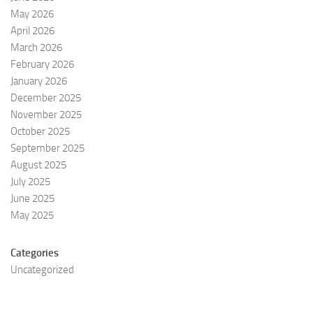
May 2026
April 2026
March 2026
February 2026
January 2026
December 2025
November 2025
October 2025
September 2025
August 2025
July 2025
June 2025
May 2025
Categories
Uncategorized