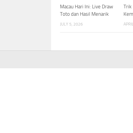
Macau Hari Ini: Live Draw
Trik
Toto dan Hasil Menarik
Kem
JULY 5, 2026
APRI