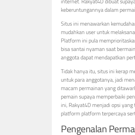
internet. Rakyat4D dibuat supa
keberuntungannya dalam permai
Situs ini menawarkan kemudahan
mudahkan user untuk melaksanak
Platform ini pula memprioritask
bisa santai nyaman saat bermain
anggota dapat mendapatkan pert
Tidak hanya itu, situs ini kera
untuk para anggotanya, jadi me
macam permainan yang ditawark
pemain supaya memperbaiki peng
ini, Rakyat4D menjadi opsi yang 
platform platform terpercaya ser
Pengenalan Perma