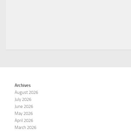
Archives
August 2026
July 2026
June 2026
May 2026
April 2026
March 2026