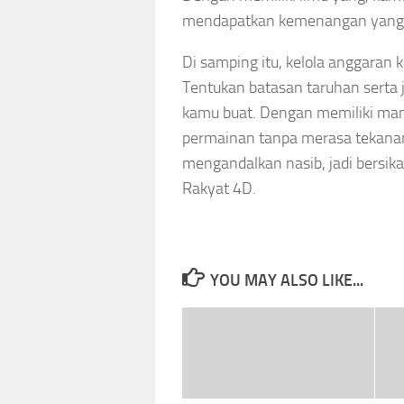
mendapatkan kemenangan yang
Di samping itu, kelola anggaran k
Tentukan batasan taruhan serta 
kamu buat. Dengan memiliki ma
permainan tanpa merasa tekanan
mengandalkan nasib, jadi bersik
Rakyat 4D.
YOU MAY ALSO LIKE...