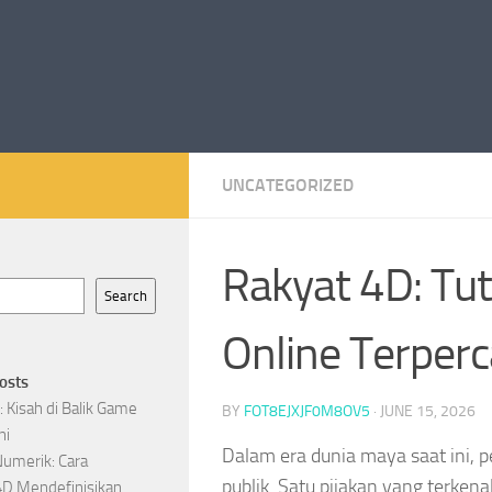
UNCATEGORIZED
Rakyat 4D: Tut
Search
Online Terper
osts
: Kisah di Balik Game
BY
FOT8EJXJF0M8OV5
·
JUNE 15, 2026
ni
Dalam era dunia maya saat ini, p
Numerik: Cara
publik. Satu pijakan yang terken
D Mendefinisikan