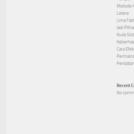
Metode K
Lotere
Lima Fak
Jadi Pili
Kuda Slot
Keberhas
Cara Efe
Permaina
Pendatan
Recent 
No comme