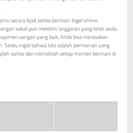
.
amu secara bijak ketika bermain togel online.
jangan sekali pun melebihi anggaran yang telah anda
najemen uangan yang baik, Anda bisa merasakan
. Selalu ingat bahwa loto adalah permainan yang
aplah santai dan nikmatilah setiap momen bermain di