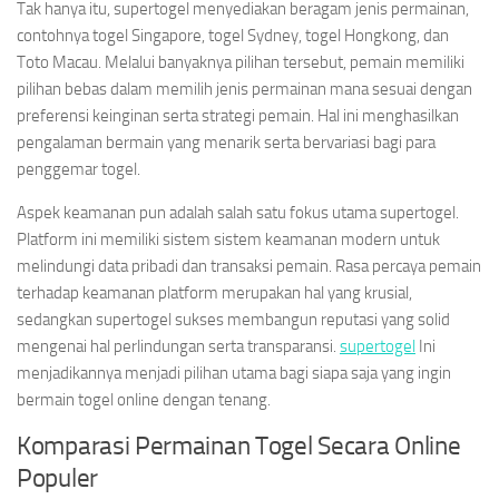
Tak hanya itu, supertogel menyediakan beragam jenis permainan,
contohnya togel Singapore, togel Sydney, togel Hongkong, dan
Toto Macau. Melalui banyaknya pilihan tersebut, pemain memiliki
pilihan bebas dalam memilih jenis permainan mana sesuai dengan
preferensi keinginan serta strategi pemain. Hal ini menghasilkan
pengalaman bermain yang menarik serta bervariasi bagi para
penggemar togel.
Aspek keamanan pun adalah salah satu fokus utama supertogel.
Platform ini memiliki sistem sistem keamanan modern untuk
melindungi data pribadi dan transaksi pemain. Rasa percaya pemain
terhadap keamanan platform merupakan hal yang krusial,
sedangkan supertogel sukses membangun reputasi yang solid
mengenai hal perlindungan serta transparansi.
supertogel
Ini
menjadikannya menjadi pilihan utama bagi siapa saja yang ingin
bermain togel online dengan tenang.
Komparasi Permainan Togel Secara Online
Populer