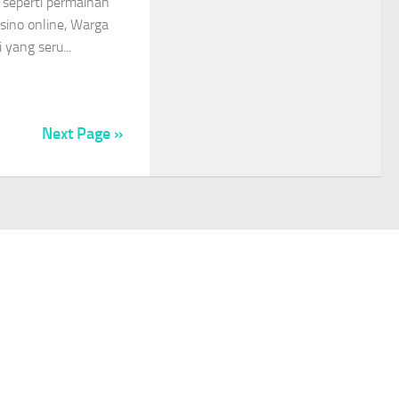
 seperti permainan
asino online, Warga
yang seru...
Next Page »