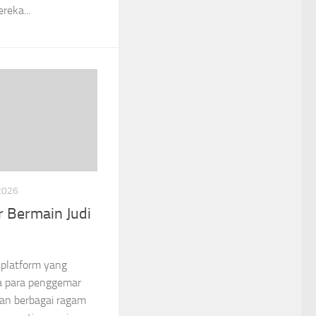
reka...
2026
 Bermain Judi
 platform yang
ra para penggemar
gan berbagai ragam