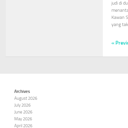
judi di 
menanta
Kawan S
yang tak
« Previ
Archives
August 2026
July 2026
June 2026
May 2026
April 2026