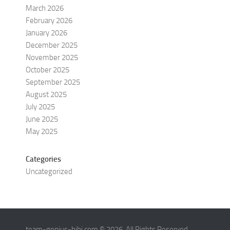
March 2026
February 2026
January 2026
December 2025
November 2025
October 2025
September 2025
August 2025
July 2025
June 2025
May 2025
Categories
Uncategorized
team-genius-bibi.com © 2026. All Rights Reserved.