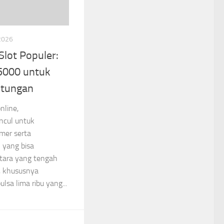
2026
lot Populer:
5000 untuk
tungan
nline,
cul untuk
mer serta
yang bisa
ntara yang tengah
r, khususnya
lsa lima ribu yang...