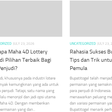
ORIZED
JULY 23, 2026
UNCATEGORIZED
JULY 23, 
pa Maha 4D Lottery
Rahasia Sukses Bu
i Pilihan Terbaik Bagi
Tips dan Trik unt
Penjudi?
Pemula
di, khususnya pada industri lotere
Bupatitogel telah menjad
banyak kemungkinan yang ada untuk
permainan yang semakin 
 penjudi. Tetapi, satu nama yang
para penjudi di Indonesia
elalu menonjol dan jadi opsi utama
menawarkan peluang me
Maha 4D. Dengan memberikan
dan variasi permainan y
permainan yang dan...
Bupatitogel menarik per