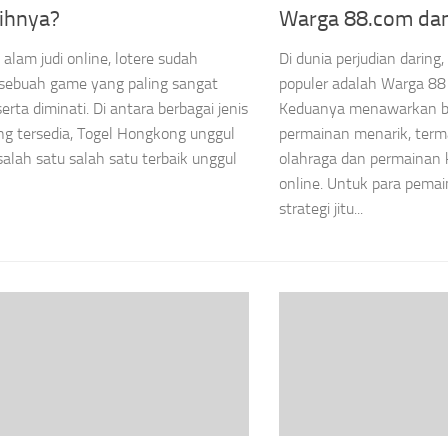
ihnya?
Warga 88.com da
 alam judi online, lotere sudah
Di dunia perjudian darin
 sebuah game yang paling sangat
populer adalah Warga 8
erta diminati. Di antara berbagai jenis
Keduanya menawarkan b
ng tersedia, Togel Hongkong unggul
permainan menarik, term
salah satu salah satu terbaik unggul
olahraga dan permainan k
online. Untuk para pema
strategi jitu...