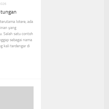
2026
ntungan
 terutama lotere, ada
kinan yang
u. Salah satu contoh
anggap sebagai nama
g kali terdengar di