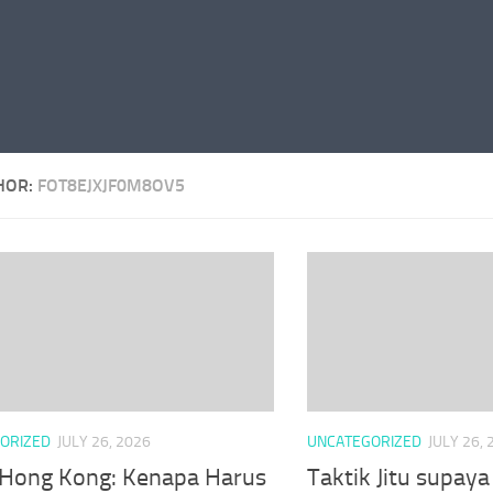
HOR:
FOT8EJXJF0M8OV5
ORIZED
JULY 26, 2026
UNCATEGORIZED
JULY 26, 
 Hong Kong: Kenapa Harus
Taktik Jitu supaya