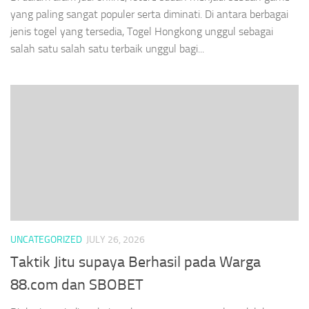
yang paling sangat populer serta diminati. Di antara berbagai
jenis togel yang tersedia, Togel Hongkong unggul sebagai
salah satu salah satu terbaik unggul bagi...
UNCATEGORIZED
JULY 26, 2026
Taktik Jitu supaya Berhasil pada Warga
88.com dan SBOBET