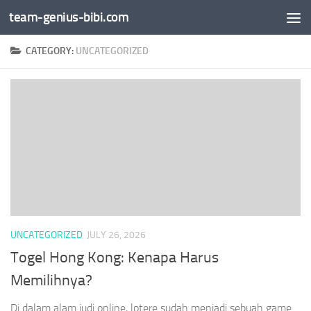
team-genius-bibi.com
Skip to content
CATEGORY:
UNCATEGORIZED
UNCATEGORIZED
JULY 26, 2026
Togel Hong Kong: Kenapa Harus
Memilihnya?
Di dalam alam judi online, lotere sudah menjadi sebuah game