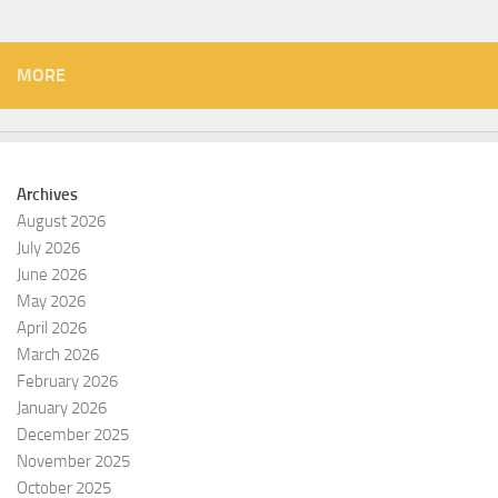
MORE
Archives
August 2026
July 2026
June 2026
May 2026
April 2026
March 2026
February 2026
January 2026
December 2025
November 2025
October 2025