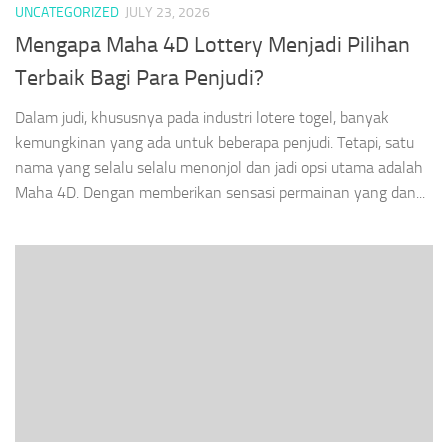
UNCATEGORIZED
JULY 23, 2026
Mengapa Maha 4D Lottery Menjadi Pilihan
Terbaik Bagi Para Penjudi?
Dalam judi, khususnya pada industri lotere togel, banyak
kemungkinan yang ada untuk beberapa penjudi. Tetapi, satu
nama yang selalu selalu menonjol dan jadi opsi utama adalah
Maha 4D. Dengan memberikan sensasi permainan yang dan...