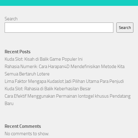
Search
Search
Recent Posts
Kuda Slot: Kisah di Balik Game Populer Ini
Rahasia Numerik: Cara Harapan4D Mendefinisikan Metode Kita
Semua Bertaruh Lotere
Lima Faktor Mengapa Kudaslot Jadi Pilihan Utama Para Penjudi
Kuda Slot: Rahasia di Balik Keberhasilan Besar
Cara Efektif Menggunakan Permainan Iontogel khusus Pendatang
Baru
Recent Comments
No comments to show.