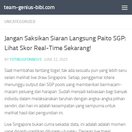
team-genius-bibi.com
Skip to content
UNCATEGORIZED
Jangan Saksikan Siaran Langsung Paito SGP:
Lihat Skor Real-Time Sekarang!
BY
FOT8EJXJF0M8OV5
·
JUNE 22, 2025
Saat membahas tentang togel, tak ada sesuatu pun yang lebih seru
selain melihat live draw Singapore. Setiap, penggemar lotere
menunggu output dari SGP pools yang memberikan bermacam-
macam peluang dan harapan. Sudah menjadi kebiasaan bagi banyak
individu dalam melaksanakan taruhan dengan angka-angka pilihan
sendiri, dan hari ini adalah kesempatan yang sempurna untuk
melihat hasil dari pengundian ini.
Live Singapore bukan cuma sekadar data; ini adalah adalah momen
yang dinanti-nantikan ditunggu-tunggu. Dengan live togel