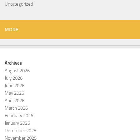
Uncategorized
MORE
Archives
August 2026
July 2026
June 2026
May 2026
April 2026
March 2026
February 2026
January 2026
December 2025
November 2025