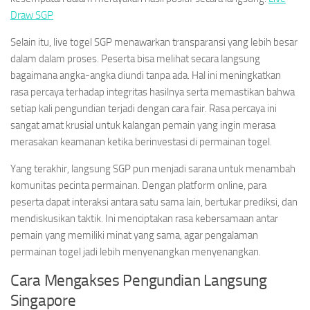
Draw SGP
Selain itu, live togel SGP menawarkan transparansi yang lebih besar
dalam dalam proses. Peserta bisa melihat secara langsung
bagaimana angka-angka diundi tanpa ada. Hal ini meningkatkan
rasa percaya terhadap integritas hasilnya serta memastikan bahwa
setiap kali pengundian terjadi dengan cara fair. Rasa percaya ini
sangat amat krusial untuk kalangan pemain yang ingin merasa
merasakan keamanan ketika berinvestasi di permainan togel.
Yang terakhir, langsung SGP pun menjadi sarana untuk menambah
komunitas pecinta permainan. Dengan platform online, para
peserta dapat interaksi antara satu sama lain, bertukar prediksi, dan
mendiskusikan taktik. Ini menciptakan rasa kebersamaan antar
pemain yang memiliki minat yang sama, agar pengalaman
permainan togel jadi lebih menyenangkan menyenangkan.
Cara Mengakses Pengundian Langsung
Singapore