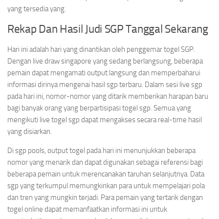
yang tersedia yang.
Rekap Dan Hasil Judi SGP Tanggal Sekarang
Hari ini adalah hari yang dinantikan oleh penggemar togel SGP.
Dengan live draw singapore yang sedang berlangsung, beberapa
pemain dapat mengamati output langsung dan memperbaharui
informasi dirinya mengenai hasil sgp terbaru. Dalam sesi live sgp
pada hari ini, nomor-nomor yang ditarik memberikan harapan baru
bagi banyak orang yang berpartisipasi togel sgp. Semua yang
mengikuti live togel sgp dapat mengakses secara real-time hasil
yang disiarkan.
Di sgp pools, output togel pada hari ini menunjukkan beberapa
nomor yang menarik dan dapat digunakan sebagai referensi bagi
beberapa pemain untuk merencanakan taruhan selanjutnya. Data
sgp yang terkumpul memungkinkan para untuk mempelajari pola
dan tren yang mungkin terjadi. Para pemain yang tertarik dengan
togel online dapat memanfaatkan informasi ini untuk