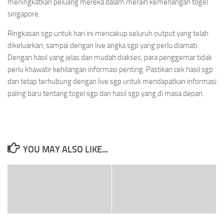
meningkatkan peluang mereka dalam meraih kemenangan togel
singapore.
Ringkasan sgp untuk hari ini mencakup seluruh output yang telah
dikeluarkan, sampai dengan live angka sgp yang perlu diamati.
Dengan hasil yang jelas dan mudah diakses, para penggemar tidak
perlu khawatir kehilangan informasi penting. Pastikan cek hasil sgp
dan tetap terhubung dengan live sgp untuk mendapatkan informasi
paling baru tentang togel sgp dan hasil sgp yang di masa depan.
YOU MAY ALSO LIKE...