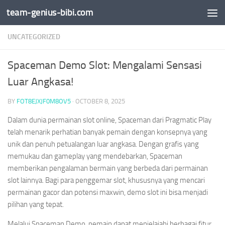
team-genius-bibi.com
Skip to content
UNCATEGORIZED
Spaceman Demo Slot: Mengalami Sensasi
Luar Angkasa!
BY
FOT8EJXJF0M8OV5
·
OCTOBER 8, 2025
Dalam dunia permainan slot online, Spaceman dari Pragmatic Play
telah menarik perhatian banyak pemain dengan konsepnya yang
unik dan penuh petualangan luar angkasa. Dengan grafis yang
memukau dan gameplay yang mendebarkan, Spaceman
memberikan pengalaman bermain yang berbeda dari permainan
slot lainnya. Bagi para penggemar slot, khususnya yang mencari
permainan gacor dan potensi maxwin, demo slot ini bisa menjadi
pilihan yang tepat.
Melalui Spaceman Demo, pemain dapat menjelajahi berbagai fitur