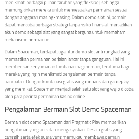
menikmati berbagai pilihan taruhan yang fleksibel, sehingga
memungkinkan mereka untuk menyesuaikan permainan sesuai
dengan anggaran masing-masing. Dalam demo slot ini, pemain
dapat mencoba berbagai strategi tanpa risiko finansial, menjadikan
akun demo sebagai alat yang sangat berguna untuk memahami
mekanisme permainan.
Dalam Spaceman, terdapat juga fitur demo slot anti rungkad yang
memastikan permainan berjalan lancar tanpa gangguan. Hal ini
memberikan kenyamanan tambahan bagi pemain, terutama bagi
mereka yang ingin menikmati pengalaman bermain tanpa
hambatan. Dengan kombinasi grafis yang menarik dan gameplay
yang memikat, Spaceman menjadi salah satu slot yang wajib dicoba
oleh para pecinta permainan kasino online.
Pengalaman Bermain Slot Demo Spaceman
Bermain slot demo Spaceman dari Pragmatic Play memberikan
pengalaman yang unik dan mengasyikkan. Desain grafis yang
canggih serta efek suara yang memukau membawa pemain