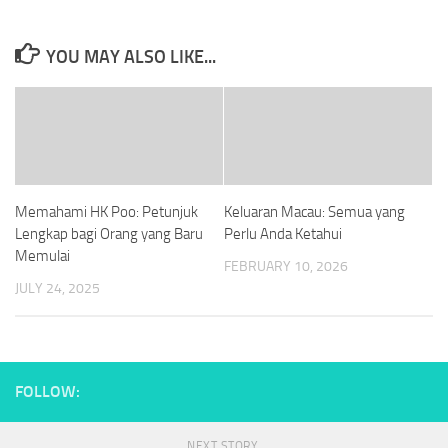
YOU MAY ALSO LIKE...
Memahami HK Poo: Petunjuk
Keluaran Macau: Semua yang
Lengkap bagi Orang yang Baru
Perlu Anda Ketahui
Memulai
FEBRUARY 10, 2026
JULY 24, 2025
FOLLOW:
NEXT STORY