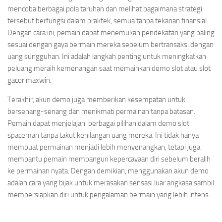
mencoba berbagai pola taruhan dan melihat bagaimana strategi
tersebut berfungsi dalam praktek, semua tanpa tekanan finansial.
Dengan cara ini, pemain dapat menemukan pendekatan yang paling
sesuai dengan gaya bermain mereka sebelum bertransaksi dengan
uang sungguhan. Ini adalah langkah penting untuk meningkatkan
peluang meraih kemenangan saat memainkan demo slot atau slot
gacor maxwin.
Terakhir, akun demo juga memberikan kesempatan untuk
bersenang-senang dan menikmati permainan tanpa batasan.
Pemain dapat menjelajahi berbagai pilihan dalam demo slot
spaceman tanpa takut kehilangan uang mereka. Ini tidak hanya
membuat permainan menjadi lebih menyenangkan, tetapi juga
membantu pemain membangun kepercayaan diri sebelum beralih
ke permainan nyata. Dengan demikian, menggunakan akun demo
adalah cara yang bijak untuk merasakan sensasi luar angkasa sambil
mempersiapkan diri untuk pengalaman bermain yang lebih intens.