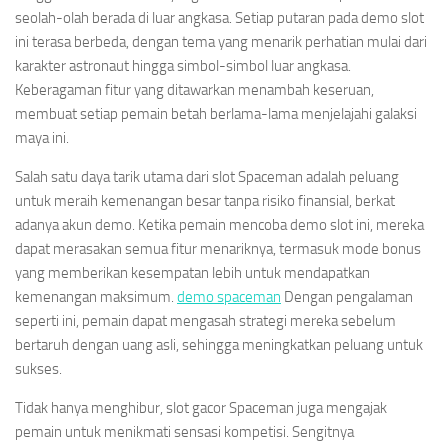
seolah-olah berada di luar angkasa. Setiap putaran pada demo slot
ini terasa berbeda, dengan tema yang menarik perhatian mulai dari
karakter astronaut hingga simbol-simbol luar angkasa.
Keberagaman fitur yang ditawarkan menambah keseruan,
membuat setiap pemain betah berlama-lama menjelajahi galaksi
maya ini.
Salah satu daya tarik utama dari slot Spaceman adalah peluang
untuk meraih kemenangan besar tanpa risiko finansial, berkat
adanya akun demo. Ketika pemain mencoba demo slot ini, mereka
dapat merasakan semua fitur menariknya, termasuk mode bonus
yang memberikan kesempatan lebih untuk mendapatkan
kemenangan maksimum.
demo spaceman
Dengan pengalaman
seperti ini, pemain dapat mengasah strategi mereka sebelum
bertaruh dengan uang asli, sehingga meningkatkan peluang untuk
sukses.
Tidak hanya menghibur, slot gacor Spaceman juga mengajak
pemain untuk menikmati sensasi kompetisi. Sengitnya