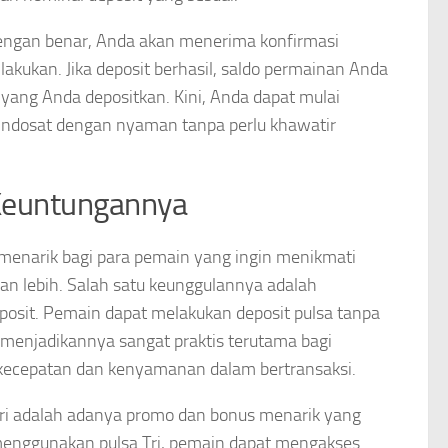
dengan benar, Anda akan menerima konfirmasi
lakukan. Jika deposit berhasil, saldo permainan Anda
 yang Anda depositkan. Kini, Anda dapat mulai
 Indosat dengan nyaman tanpa perlu khawatir
 Keuntungannya
n menarik bagi para pemain yang ingin menikmati
n lebih. Salah satu keunggulannya adalah
sit. Pemain dapat melakukan deposit pulsa tanpa
, menjadikannya sangat praktis terutama bagi
cepatan dan kenyamanan dalam bertransaksi.
 Tri adalah adanya promo dan bonus menarik yang
 menggunakan pulsa Tri, pemain dapat mengakses