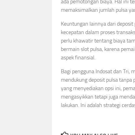
ada pemotongan biaya. Hal ini 
memaksimalkan jumlah pulsa ya
Keuntungan lainnya dari deposi
kecepatan dalam proses transaks
perlu khawatir tentang biaya t
bermain slot pulsa, karena pema
aspek finansial.
Bagi pengguna Indosat dan Tri,
mendukung deposit pulsa tanpa 
yang menyediakan opsi ini, pem
mengasyikkan tetapi juga mendapa
lakukan. Ini adalah strategi cer