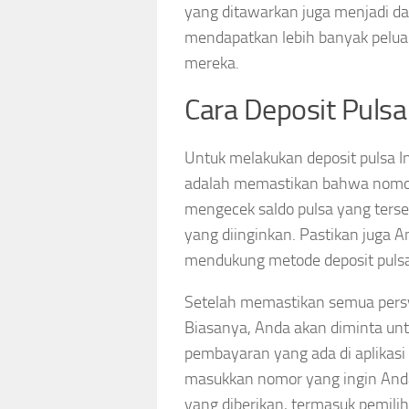
yang ditawarkan juga menjadi da
mendapatkan lebih banyak pelu
mereka.
Cara Deposit Pulsa
Untuk melakukan deposit pulsa I
adalah memastikan bahwa nomor I
mengecek saldo pulsa yang ters
yang diinginkan. Pastikan juga A
mendukung metode deposit pulsa
Setelah memastikan semua persy
Biasanya, Anda akan diminta un
pembayaran yang ada di aplikasi a
masukkan nomor yang ingin Anda 
yang diberikan, termasuk pemilih