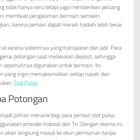
ng tidak hanya seru tetapi juga memberikan peluang
ini membuat pengalaman bermain semakin
n, karena pemain dapat meraih hadiah lebih besar
ikenal karena sistemnya yang transparan dan adil. Para
genai potongan saat melakukan deposit, sehingga
an sepenuhnya digunakan untuk bermain. Ini
n yang ingin memaksimalkan setiap rupiah dari
kukan.
Slot Pulsa
pa Potongan
jadi pilihan menarik bagi para pemain slot pulsa,
unakan provider Indosat dan Tri. Dengan skema ini,
kan akan langsung masuk ke akun permainan tanpa