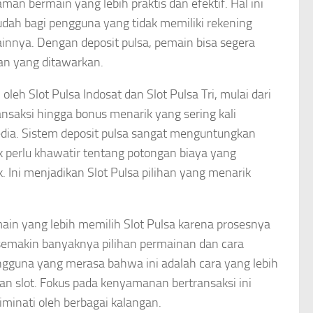
an bermain yang lebih praktis dan efektif. Hal ini
dah bagi pengguna yang tidak memiliki rekening
nnya. Dengan deposit pulsa, pemain bisa segera
an yang ditawarkan.
leh Slot Pulsa Indosat dan Slot Pulsa Tri, mulai dari
saksi hingga bonus menarik yang sering kali
yedia. Sistem deposit pulsa sangat menguntungkan
k perlu khawatir tentang potongan biaya yang
. Ini menjadikan Slot Pulsa pilihan yang menarik
emain yang lebih memilih Slot Pulsa karena prosesnya
semakin banyaknya pilihan permainan dan cara
engguna yang merasa bahwa ini adalah cara yang lebih
n slot. Fokus pada kenyamanan bertransaksi ini
iminati oleh berbagai kalangan.