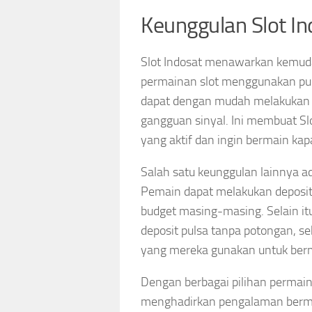
Keunggulan Slot In
Slot Indosat menawarkan kemuda
permainan slot menggunakan puls
dapat dengan mudah melakukan t
gangguan sinyal. Ini membuat Slo
yang aktif dan ingin bermain kap
Salah satu keunggulan lainnya ad
Pemain dapat melakukan deposit 
budget masing-masing. Selain itu
deposit pulsa tanpa potongan, s
yang mereka gunakan untuk ber
Dengan berbagai pilihan permai
menghadirkan pengalaman berma