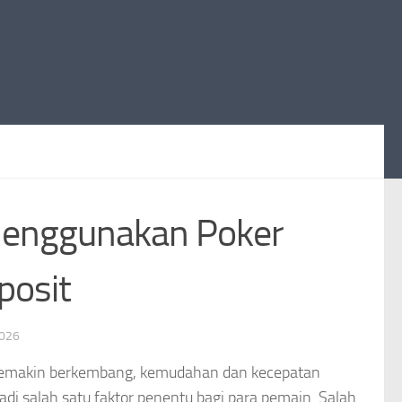
enggunakan Poker
posit
2026
 semakin berkembang, kemudahan dan kecepatan
di salah satu faktor penentu bagi para pemain. Salah