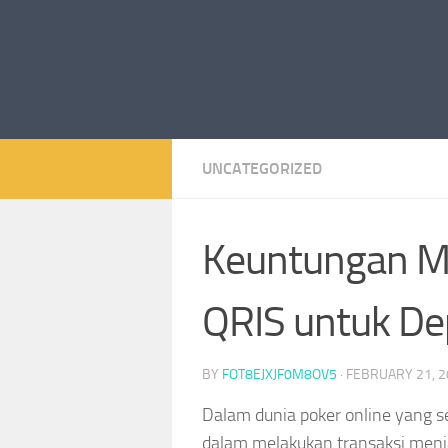
UNCATEGORIZED
Keuntungan M
QRIS untuk De
BY
FOT8EJXJF0M8OV5
·
FEBRUARY 21, 
Dalam dunia poker online yang
dalam melakukan transaksi menja