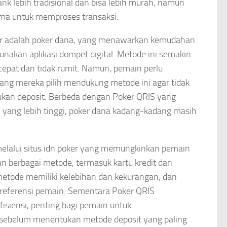
bank lebih tradisional dan bisa lebih murah, namun
ma untuk memproses transaksi.
uler adalah poker dana, yang menawarkan kemudahan
akan aplikasi dompet digital. Metode ini semakin
cepat dan tidak rumit. Namun, pemain perlu
ang mereka pilih mendukung metode ini agar tidak
ukan deposit. Berbeda dengan Poker QRIS yang
yang lebih tinggi, poker dana kadang-kadang masih
t melalui situs idn poker yang memungkinkan pemain
n berbagai metode, termasuk kartu kredit dan
etode memiliki kelebihan dan kekurangan, dan
 preferensi pemain. Sementara Poker QRIS
iensi, penting bagi pemain untuk
ebelum menentukan metode deposit yang paling