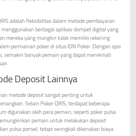
IS adalah fleksibilitas dalam metode pembayaran.
 menggunakan berbagai aplikasi dompet digital yang
n mereka yang mungkin tidak memiliki rekening
 dalam permainan poker di situs IDN Poker. Dengan opsi
si, semakin banyak pemain yang dapat menikmati
san.
de Deposit Lainnya
ilihan metode deposit sangat penting untuk
nangkan. Selain Poker QRIS, terdapat beberapa
m digunakan oleh para pemain, seperti poker pulsa
 memungkinkan pemain untuk melakukan deposit
n pulsa ponsel, tetapi seringkali dikenakan biaya