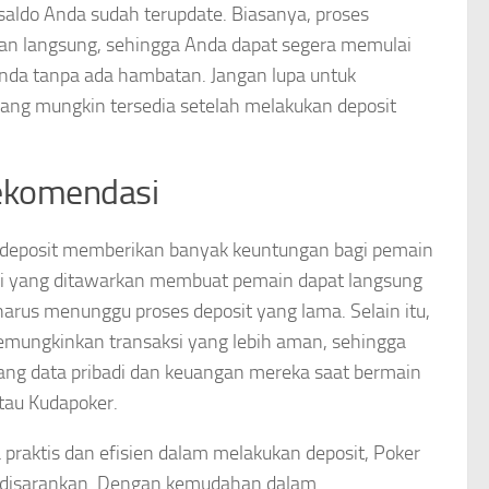
aldo Anda sudah terupdate. Biasanya, proses
 dan langsung, sehingga Anda dapat segera memulai
Anda tanpa ada hambatan. Jangan lupa untuk
ang mungkin tersedia setelah melakukan deposit
ekomendasi
deposit memberikan banyak keuntungan bagi pemain
ksi yang ditawarkan membuat pemain dapat langsung
arus menunggu proses deposit yang lama. Selain itu,
emungkinkan transaksi yang lebih aman, sehingga
tang data pribadi dan keuangan mereka saat bermain
atau Kudapoker.
praktis dan efisien dalam melakukan deposit, Poker
t disarankan. Dengan kemudahan dalam